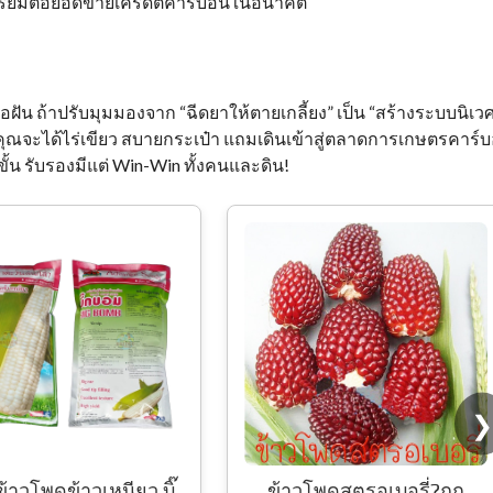
 เตรียมต่อยอดขายเครดิตคาร์บอนในอนาคต
้อฝัน ถ้าปรับมุมมองจาก “ฉีดยาให้ตายเกลี้ยง” เป็น “สร้างระบบนิเวศ
 คุณจะได้ไร่เขียว สบายกระเป๋า แถมเดินเข้าสู่ตลาดการเกษตรคาร์
ั้น รับรองมีแต่ Win-Win ทั้งคนและดิน!
เมล็ดข้าวโพดนมสด
ฮอกไกโด หวานทานดิบได้
บรรจุ 20-30เมล็ด
❯
วโพดสตรอเบอรี่?ถูก