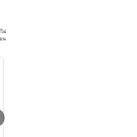
ไม่
บอน
ข้าวโพดฝักอ่อน?ถูกที่สุด10
บ.?เมล็ดพันธุ์ข้าวโพดฝัก
อ่อน10เมล็ด?งอกง่าย?โตไว
?ทานอร่อย