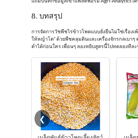
แถมบันทึกข้อมูลเข้าแพลตฟอร์ม Agri-Analytics
8. บทสรุป
การจัดการวัชพืชไร่ข้าวโพดแบบยั่งยืนไม่ใช่เรื่องเพ
ให้หญ้าโต” ด้วยพืชคลุมดินและเครื่องจักรกลเบาๆ
ต่ำได้ก่อนใคร เพื่อนๆ ลองหยิบสูตรนี้ไปทดลองทีละข
❮
ี้ยงสัตว์
เมล็ดข้าวโพดข้าวเหนียว บิ๊
ข้า