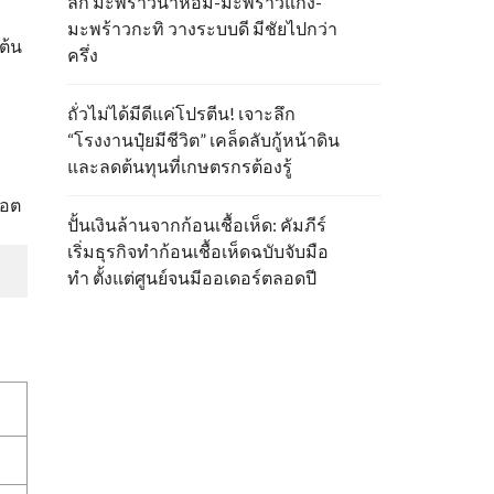
ลึก มะพร้าวน้ำหอม-มะพร้าวแกง-
มะพร้าวกะทิ วางระบบดี มีชัยไปกว่า
ต้น
ครึ่ง
ถั่วไม่ได้มีดีแค่โปรตีน! เจาะลึก
“โรงงานปุ๋ยมีชีวิต” เคล็ดลับกู้หน้าดิน
และลดต้นทุนที่เกษตรกรต้องรู้
วอต
ปั้นเงินล้านจากก้อนเชื้อเห็ด: คัมภีร์
เริ่มธุรกิจทำก้อนเชื้อเห็ดฉบับจับมือ
ทำ ตั้งแต่ศูนย์จนมีออเดอร์ตลอดปี