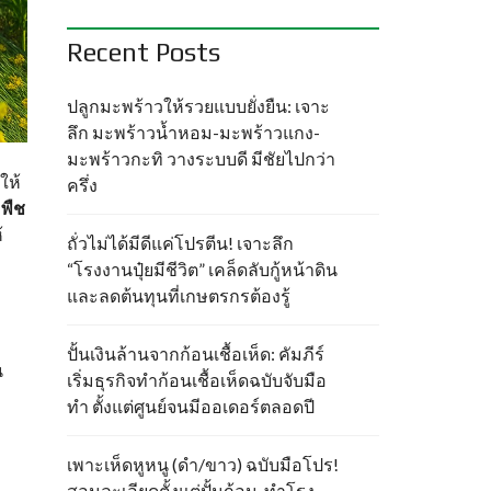
Recent Posts
ปลูกมะพร้าวให้รวยแบบยั่งยืน: เจาะ
ลึก มะพร้าวน้ำหอม-มะพร้าวแกง-
มะพร้าวกะทิ วางระบบดี มีชัยไปกว่า
ให้
ครึ่ง
้
พืช
้
ถั่วไม่ได้มีดีแค่โปรตีน! เจาะลึก
“โรงงานปุ๋ยมีชีวิต” เคล็ดลับกู้หน้าดิน
และลดต้นทุนที่เกษตรกรต้องรู้
ปั้นเงินล้านจากก้อนเชื้อเห็ด: คัมภีร์
น
เริ่มธุรกิจทำก้อนเชื้อเห็ดฉบับจับมือ
ทำ ตั้งแต่ศูนย์จนมีออเดอร์ตลอดปี
เพาะเห็ดหูหนู (ดำ/ขาว) ฉบับมือโปร!
สอนละเอียดตั้งแต่ปั้นก้อน-ทำโรง