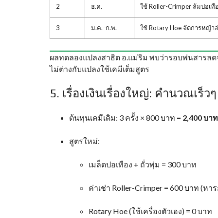
2
ธ.ค.
ใช้ Roller-Crimper ล้มปอเทือ
3
ม.ค.–ก.พ.
ใช้ Rotary Hoe จัดการหญ้าอ่
ผลทดลองแปลงสาธิต อ.แม่ริม พบว่ารอบพ่นสารลดจาก 
ไม่ต่างกับแปลงใช้เคมีเต็มสูตร
5. เรื่องเงินเรื่องใหญ่: คำนวณเร็วๆ
ต้นทุนเคมีเดิม: 3 ครั้ง × 800 บาท =
2,400 บาท
สูตรใหม่:
เมล็ดปอเทือง + ถั่วพุ่ม = 300 บาท
ค่าเช่า Roller-Crimper = 600 บาท (หารก
Rotary Hoe (ใช้เครื่องตัวเอง) = 0 บาท