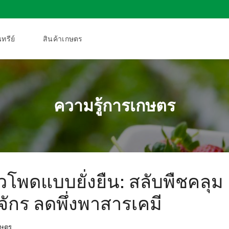
ทรีย์
สินค้าเกษตร
ความรู้การเกษตร
วโพดแบบยั่งยืน: สลับพืชคลุม
งจักร ลดพึ่งพาสารเคมี
กษตร