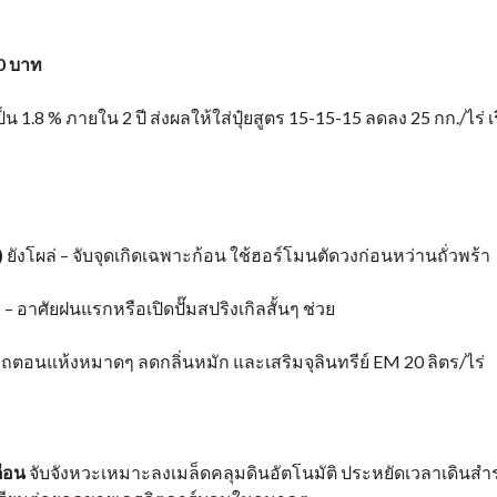
0 บาท
็น 1.8 % ภายใน 2 ปี ส่งผลให้ใส่ปุ๋ยสูตร 15-15-15 ลดลง 25 กก./ไร่ เ
)
ยังโผล่ – จับจุดเกิดเฉพาะก้อน ใช้ฮอร์โมนตัดวงก่อนหว่านถั่วพร้า
– อาศัยฝนแรกหรือเปิดปั๊มสปริงเกิลสั้นๆ ช่วย
ถตอนแห้งหมาดๆ ลดกลิ่นหมัก และเสริมจุลินทรีย์ EM 20 ลิตร/ไร่
ตือน
จับจังหวะเหมาะลงเมล็ดคลุมดินอัตโนมัติ ประหยัดเวลาเดินสำ