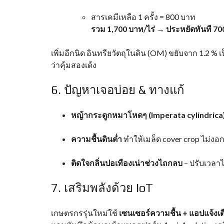
สารเคมีเหลือ 1 ครั้ง = 800 บาท
รวม 1,700 บาท/ไร่ → ประหยัดทันที 70
เพิ่มอีกนิด อินทรียวัตถุในดิน (OM) ขยับจาก 1.2 % เป
ว่าคุ้มสองเด้ง
6. ปัญหาเจอบ่อย & ทางแก้
หญ้ากระดูกหมาโหดๆ (Imperata cylindrica
ความชื้นดินต่ำ
ทำให้เมล็ด cover crop ไม่งอก 
ติดใจกลิ่นปอเทืองเน่าช่วงไถกลบ
– ปรับเวลาไ
7. เสริมพลังด้วย IoT
เกษตรกรรุ่นใหม่ใช้
เซนเซอร์ความชื้น + แอปแจ้งเ