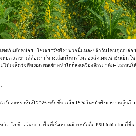
าวโพดกันสักหน่อย—ใช่เลย “วัชพืช” พวกนี้แหละ! ถ้าวันไหนคุณปล่อย
ยุด แต่ข่าวดีคือเรามีทางเลือกใหม่ที่ไม่ต้องฉีดเคมีเช้ายันเย็น ใช
ม่ให้เมล็ดวัชพืชงอก พอเข้าหน้าไถก็ส่งเครื่องจักรมาล้ม–ไถกลบให
า
กับอะทราซีนปี 2025 ขยับขึ้นเฉลี่ย 15 % ใครยังพึ่งยาฆ่าหญ้าล้ว
ว์ว่าไร่ข้าวโพดบางพื้นที่เริ่มพบหญ้าระบัดดื้อ PSII-inhibitor ถี่ขึ้น