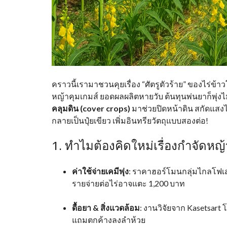
คราวนี้เรามาชวนคุยเรื่อง “ศัตรูตัวร้าย” ของไร่ข้
หญ้าคุมเกมส์ ยอดผลผลิตหายวับ ต้นทุนพ่นยาก็พุ่งไม่ห
คลุมดิน (cover crops)
มาช่วยปิดหน้าดิน สกัดแสงไ
กลายเป็นปุ๋ยเขียว เพิ่มอินทรียวัตถุแบบสองต่อ!
1. ทำไมต้องคิดใหม่เรื่องกำจัดหญ้
ค่าใช้จ่ายเคมีพุ่ง
: ราคาฮอร์โมนกลุ่มไกลโฟเสต
รายจ่ายต่อไร่อาจแตะ 1,200 บาท
ดื้อยา & สิ่งแวดล้อม
: งานวิจัยจาก Kasetsart โช
แถมตกค้างลงลำห้วย