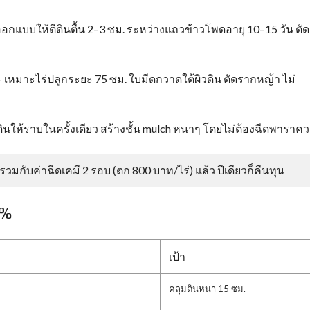
 ออกแบบให้ตีดินตื้น 2–3 ซม. ระหว่างแถวข้าวโพดอายุ 10–15 วัน ตัด
 เหมาะไร่ปลูกระยะ 75 ซม. ใบมีดกวาดใต้ผิวดิน ตัดรากหญ้า ไม่
ินให้ราบในครั้งเดียว สร้างชั้น mulch หนาๆ โดยไม่ต้องฉีดพาราค
รวมกับค่าฉีดเคมี 2 รอบ (ตก 800 บาท/ไร่) แล้ว ปีเดียวก็คืนทุน
 %
เป้า
คลุมดินหนา 15 ซม.