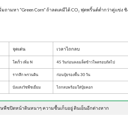
ริ่มถามหา “Green Corn” ถ้าลดเคมีได้ CO₂ ฟุตพริ้นต์ต่ำกว่าคู่แข่ง ชิ
จุดเด่น
เวลาไถกลบ
โตเร็ว เพิ่ม N
45 วันก่อนลงเมล็ดข้าวโพดรอบถัดไป
รากลึก พรวนดิน
ก่อนปุ๋ยรองพื้น 30 วัน
บังแสงวัชพืชเยี่ยม
ไถกลบพร้อมใส่ปุ๋ยคอก
ด้เศษพืชปิดหน้าดินหนาๆ ความชื้นเก็บอยู่ ดินเย็นอีกต่างหาก