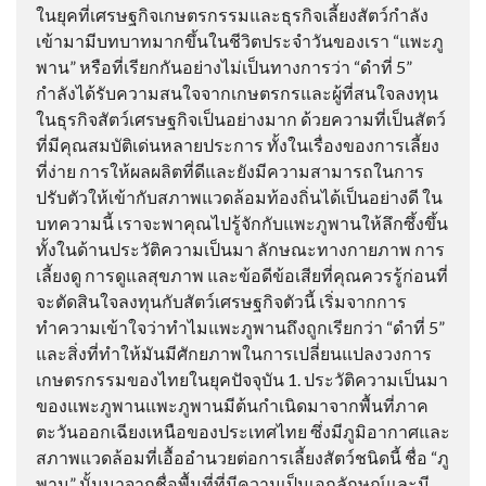
ในยุคที่เศรษฐกิจเกษตรกรรมและธุรกิจเลี้ยงสัตว์กำลัง
เข้ามามีบทบาทมากขึ้นในชีวิตประจำวันของเรา “แพะภู
พาน” หรือที่เรียกกันอย่างไม่เป็นทางการว่า “ดำที่ 5”
กำลังได้รับความสนใจจากเกษตรกรและผู้ที่สนใจลงทุน
ในธุรกิจสัตว์เศรษฐกิจเป็นอย่างมาก ด้วยความที่เป็นสัตว์
ที่มีคุณสมบัติเด่นหลายประการ ทั้งในเรื่องของการเลี้ยง
ที่ง่าย การให้ผลผลิตที่ดีและยังมีความสามารถในการ
ปรับตัวให้เข้ากับสภาพแวดล้อมท้องถิ่นได้เป็นอย่างดี ใน
บทความนี้ เราจะพาคุณไปรู้จักกับแพะภูพานให้ลึกซึ้งขึ้น
ทั้งในด้านประวัติความเป็นมา ลักษณะทางกายภาพ การ
เลี้ยงดู การดูแลสุขภาพ และข้อดีข้อเสียที่คุณควรรู้ก่อนที่
จะตัดสินใจลงทุนกับสัตว์เศรษฐกิจตัวนี้ เริ่มจากการ
ทำความเข้าใจว่าทำไมแพะภูพานถึงถูกเรียกว่า “ดำที่ 5”
และสิ่งที่ทำให้มันมีศักยภาพในการเปลี่ยนแปลงวงการ
เกษตรกรรมของไทยในยุคปัจจุบัน 1. ประวัติความเป็นมา
ของแพะภูพานแพะภูพานมีต้นกำเนิดมาจากพื้นที่ภาค
ตะวันออกเฉียงเหนือของประเทศไทย ซึ่งมีภูมิอากาศและ
สภาพแวดล้อมที่เอื้ออำนวยต่อการเลี้ยงสัตว์ชนิดนี้ ชื่อ “ภู
พาน” นั้นมาจากชื่อพื้นที่ที่มีความเป็นเอกลักษณ์และมี