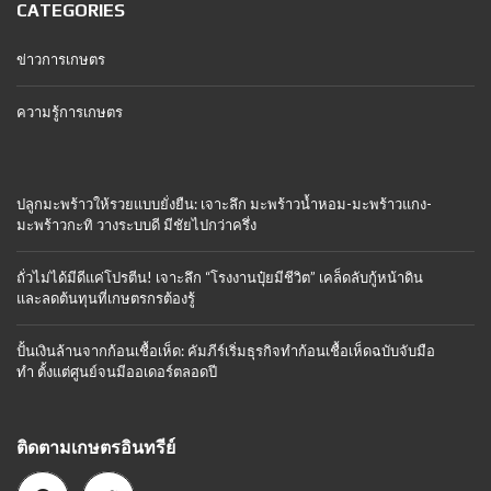
CATEGORIES
ข่าวการเกษตร
ความรู้การเกษตร
ปลูกมะพร้าวให้รวยแบบยั่งยืน: เจาะลึก มะพร้าวน้ำหอม-มะพร้าวแกง-
มะพร้าวกะทิ วางระบบดี มีชัยไปกว่าครึ่ง
ถั่วไม่ได้มีดีแค่โปรตีน! เจาะลึก “โรงงานปุ๋ยมีชีวิต” เคล็ดลับกู้หน้าดิน
และลดต้นทุนที่เกษตรกรต้องรู้
ปั้นเงินล้านจากก้อนเชื้อเห็ด: คัมภีร์เริ่มธุรกิจทำก้อนเชื้อเห็ดฉบับจับมือ
ทำ ตั้งแต่ศูนย์จนมีออเดอร์ตลอดปี
ติดตามเกษตรอินทรีย์