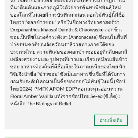
ที่น่าตื่นเต้นและภาคภูมิใจด้วยการค้นพบพืชพันธุ์ใหม่
ของโลกที่ไม่เคยมีการบันทึกมาก่อน ดอกไม้พันธุ์นี้มีชื่อ
ไทยว่า “ดอกข้าวซอย” หรือในชื่อทางวิทยาศาสตร์ว่า
Drepananthus khaosoi Damth. & Chaowasku ดอกข้าว
ซอยเป็นพืชในวงศ์กระดังงา (Annonaceae) ซึ่งพบในพื้นที่
ป่าธรรมชาติของจังหวัดนราธิวาสทางภาคใต้ของ
ประเทศไทย ความพิเศษของดอกข้าวซอยอยู่ที่กลีบดอกสี
เหลืองสวยงามและรูปทรงที่ยาวและเรียว เหมือนเส้นข้าว
ซอย อาหารท้องถิ่นที่มีชื่อเสียงในภาคเหนือของไทย นัก
วิจัยจึงนำชื่อ “ข้าวซอย” ซึ่งเป็นอาหารขึ้นชื่อที่ได้รับการ
ยอมรับระดับโลกมาเป็นชื่อของดอกไม้พันธุ์ใหม่นี้ (ช้อป
ไทย 2024)~?MFK APOM EDP?หอมละมุน อ่อนหวาน
Floral Amber Vanilla แท้?จากช้อปไทย Se-ed (ซีเอ็ด) :
หนังสือ The Biology of Belief...
อ่านเพิ่มเติม