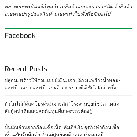
ตลาดเกษตรอินทรีย์ ศูนย์รวมสินค้าเกษตรนานาชนิด ทั้งสินค้า
เกษตรแปรรูปและสินค้าเกษตรทั่วไป ทั้งพืชผักผลไม้
Facebook
Recent Posts
ปลูกมะพร้าวให้รวยแบบยั่งยืน: เจาะลึก มะพร้าวน้ำหอม-
มะพร้าวแกง-มะพร้าวกะทิ วางระบบดี มีชัยไปกว่าครึ่ง
ถั่วไม่ได้มีดีแค่โปรตีน! เจาะลึก “โรงงานปุ๋ยมีชีวิต” เคล็ด
ลับกู้หน้าดินและลดต้นทุนที่เกษตรกรต้องรู้
ปั้นเงินล้านจากก้อนเชื้อเห็ด: คัมภีร์เริ่มธุรกิจทำก้อนเชื้อ
เห็ดฉบับจับมือทำ ตั้งแต่ศูนย์จนมีออเดอร์ตลอดปี