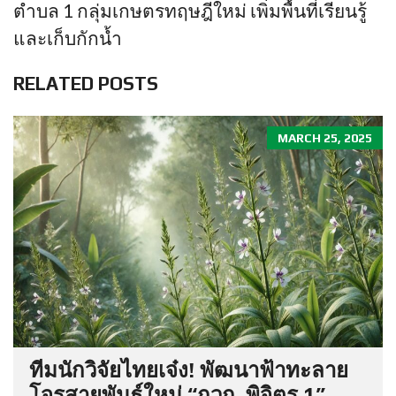
ตำบล 1 กลุ่มเกษตรทฤษฎีใหม่ เพิ่มพื้นที่เรียนรู้
และเก็บกักน้ำ
RELATED POSTS
MARCH 25, 2025
ทีมนักวิจัยไทยเจ๋ง! พัฒนาฟ้าทะลาย
โจรสายพันธุ์ใหม่ “กวก. พิจิตร 1”