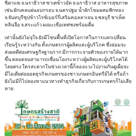
ซิดาแฆ จ.นราธิวาส ซาเตข้าวอัด จ.นราธิวาส อาหารสุขภาพ
เช่น ผักเคลแผ่นอบกรอบ จ.นครปฐม น้ำผักโขมผสมฟักทอง
จ.จันทบุรีซุปข้าวไรซ์เบอร์รี่เสริมคอลลาเจน จ.ชลบุรี ชาเห็ด
หลินจือ จ.สระแก้ว ผงมะเขือเทศชงพร้อมดื่ม
เท่านั้นยังไม่จุใจ ยังมีโซนพื้นที่เปิดโอกาสในการแลกเปลี่ยน
เรียนรู้ระหว่างกัน ทั้งเกษตรกรผู้ผลิตและผู้บริโภค ซึ่งย่อมจะ
ส่งผลดีต่อเศรษฐกิจฐานราก มีการกระจายตัวของรายได้มาก
ขึ้น ตลอดจนสามารถเชื่อมโยงระหว่างผู้ผลิตและผู้บริโภคได้
โดยตรง ใครสะดวกในช่วงเวลานี้ก็ลองแวะไปงานกันดูเผื่อจะ
มีไอเดียต่อยอดธุรกิจเกษตรของชาวเกษตรอินทรีย์ได้ หรือถ้า
ยังไม่มีก็ไปลองหาแนวทางทำธุรกิจเกี่ยวกับการเกษตรก็ไม่เสีย
หาย