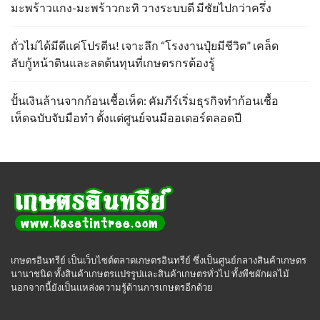
มะพร้าวแกง-มะพร้าวกะทิ วางระบบดี มีชัยไปกว่าครึ่ง
ถั่วไม่ได้มีดีแค่โปรตีน! เจาะลึก “โรงงานปุ๋ยมีชีวิต” เคล็ด
ลับกู้หน้าดินและลดต้นทุนที่เกษตรกรต้องรู้
ปั้นเงินล้านจากก้อนเชื้อเห็ด: คัมภีร์เริ่มธุรกิจทำก้อนเชื้อ
เห็ดฉบับจับมือทำ ตั้งแต่ศูนย์จนมีออเดอร์ตลอดปี
เกษตรอินทรีย์ เป็นเว็บไซต์ตลาดเกษตรอินทรีย์ ซึ่งเป็นศูนย์กลางสินค้าเกษตร
นานาชนิด ทั้งสินค้าเกษตรแปรรูปและสินค้าเกษตรทั่วไป ทั้งพืชผักผลไม้
นอกจากนี้ยังเป็นแหล่งความรู้ด้านการเกษตรอีกด้วย