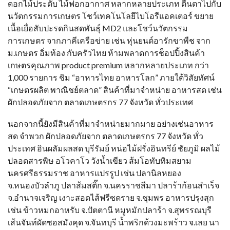
ดอกไม้ประดับ ไม้ฟอกอากาศ หลากหลายประเภท ตื่นตาไปกับ
นวัตกรรมการเกษตร โชว์เทคโนโลยีไบโอรีแอคเตอร์ ขยาย
เนื้อเยื่อสับปะรดกินสดพันธุ์ MD2 และโชว์นวัตกรรม
การเกษตร จากภาคีเครือข่าย เช่น หุ่นยนต์อารักขาพืช จาก
ม.เกษตร อิ่มท้อง กับครัวไทย ห้ามพลาดการช็อปปิ้งสินค้า
เกษตรคุณภาพ product premium หลากหลายประเภท กว่า
1,000 รายการ ชิม “อาหารไทย อาหารโลก” ภายใต้วิสัยทัศน์
“เกษตรผลิต พาณิชย์ตลาด” สินค้าที่มาจำหน่าย อาหารสด เช่น
ผักปลอดภัยจาก ตลาดเกษตรกร 77 จังหวัด ทั่วประเทศ
นอกจากนี้ยังมีสินค้าที่มาจำหน่ายมากมาย อย่างเช่นอาหาร
สด จำพวก ผักปลอดภัยจาก ตลาดเกษตรกร 77 จังหวัด ทั่ว
ประเทศ อินผลัมผลสด บุรีรัมย์ หน่อไม้ฝรั่งอินทรีย์ ชัยภูมิ ผลไม้
ปลอดสารพิษ อโวคาโว วังน้ำเขียว ส้มโอทับทิมสยาม
นครศรีธรรมราช อาหารแปรรูป เช่น ปลานิลหยอง
จ.หนองบัวลำภู ปลาส้มสติ๊ก จ.นครราชสีมา ปลาร้าก้อนสำเร็จ
จ.อำนาจเจริญ เงาะสอดไส้ฟรีซดราย จ.ชุมพร อาหารปรุงสุก
เช่น ข้าวหมกอาหรับ จ.ปัตตานี หมูหมักปลาร้า จ.สุพรรณบุรี
เส้นจันท์ผัดซอสมังคุด จ.จันทบุรี น้ำพริกด้วงมะพร้าว จ.เลย นา