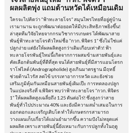
ผลผลิตพุ่ง แถมต้านหวัดได้เหมือนเดิม
ใครจะไปคิดว่า “ฟ้าทะลายโจร” สมุนไพรไทยที่อยู่คู่บ้าน
เรามานาน จะถูกพัฒนาต่อยอดให้มีประสิทธิภาพยิ่งขึ้น!
ล่าสุดทีมวิจัยไทยจากกรมวิชาการเกษตร ได้พัฒนาสาย
พันธุ์ฟ้าทะลายโจรตัวใหม่ชื่อ “กวก. พิจิตร 1” ซึ่งไม่ใช่แค่
ปลูกง่าย แต่ยังให้ผลผลิตสูงกว่าเดิมเกือบเท่าตัว! ฟ้า
ทะลายโจรพันธุ์ใหม่นี้เกิดจากการผสมข้ามสายพันธุ์และ
คัดเลือกต้นพันธุ์ที่ดีที่สุด จนได้สายพันธุ์ที่มีสารแอนโดรก
ราโฟไลด์ (Andrographolide) สูงเกินมาตรฐาน มีฤทธิ์
ช่วยต้านไวรัส ลดไข้ บรรเทาอาการหวัด และยังช่วย
เสริมภูมิคุ้มกันเหมือนสายพันธุ์เดิมเป๊ะ การทดลองปลูก
ในแปลงจริงที่ จ.พิจิตร พบว่าฟ้าทะลายโจร “กวก. พิจิตร
1” ให้ผลผลิตสูงเฉลี่ยถึง 1.25 ตันต่อไร่! ซึ่งสูงกว่าสาย
พันธุ์ทั่วไปประมาณ 40% และยังมีความสม่ำเสมอในการ
ออกดอกและเจริญเติบโต ทำให้เกษตรกรสามารถ
วางแผนเก็บเกี่ยวได้แม่นยำมากขึ้น ความปังไม่หยุดแค่
ผลผลิต เพราะสายพันธุ์นี้ยังเหมาะกับการปลูกทั้งในฤดู