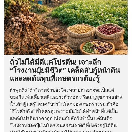
ถั่วไม่ได้มีดีแค่โปรตีน! เจาะลึก
“โรงงานปุ๋ยมีชีวิต” เคล็ดลับกู้หน้าดิน
และลดต้นทุนที่เกษตรกรต้องรู้
ถ้าพูดถึง “ถั่ว” ภาพจำของใครหลายคนอาจจะเป็นแค่
ของกินเล่นเคี้ยวเพลินอย่างถั่วทอด หรือเมนูสุขภาพอย่าง
น้ำเต้าหู้ แต่รู้ไหมครับว่าในโลกของเกษตรกรรม ถั่วคือ
“ฮีโร่ตัวจริง” ที่โคตรดุ! เพราะมันไม่ได้ทำหน้าที่แค่เป็น
แหล่งโปรตีนราคาถูกให้คนกับสัตว์เท่านั้น แต่มันคือ
“โรงงานผลิตปุ๋ยไนโตรเจนธรรมชาติ” ที่ฝังตัวอยู่ใต้ดิน