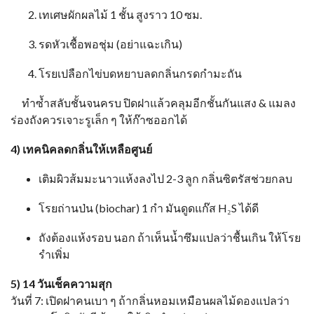
เทเศษผักผลไม้ 1 ชั้น สูงราว 10 ซม.
รดหัวเชื้อพอชุ่ม (อย่าแฉะเกิน)
โรยเปลือกไข่บดหยาบลดกลิ่นกรดกำมะถัน
ทำซ้ำสลับชั้นจนครบ ปิดฝาแล้วคลุมอีกชั้นกันแสง & แมลง
ร่องถังควรเจาะรูเล็ก ๆ ให้ก๊าซออกได้
4) เทคนิคลดกลิ่นให้เหลือศูนย์
เติมผิวส้มมะนาวแห้งลงไป 2-3 ลูก กลิ่นซิตรัสช่วยกลบ
โรยถ่านป่น (biochar) 1 กำ มันดูดแก๊ส H₂S ได้ดี
ถังต้องแห้งรอบ นอก ถ้าเห็นน้ำซึมแปลว่าชื้นเกิน ให้โรย
รำเพิ่ม
5) 14 วันเช็คความสุก
วันที่ 7: เปิดฝาคนเบา ๆ ถ้ากลิ่นหอมเหมือนผลไม้ดองแปลว่า