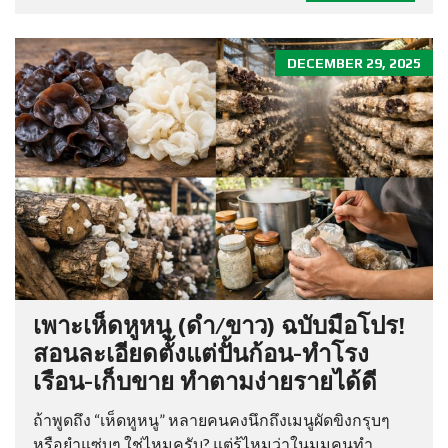
DECEMBER 29, 2025
เพาะเห็ดหูหนู (ดำ/ขาว) ฉบับมือโปร!
สอนละเอียดตั้งแต่ปั้นก้อน-ทำโรง
เรือน-เก็บขาย ทำตามง่ายรายได้ดี
ถ้าพูดถึง “เห็ดหูหนู” หลายคนคงนึกถึงเมนูผัดขิงกรุบๆ
หรือยำแซ่บๆ ใช่ไหมครับ? แต่รู้ไหมว่าในมุมคนทำ