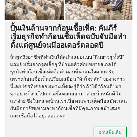
ปั้นเงินล้านจากก้อนเชื้อเห็ด: คัมภีร์
เริ่มธุรกิจทำก้อนเชื้อเห็ดฉบับจับมือทำ
ตั้งแต่ศูนย์จนมีออเดอร์ตลอดปี
ถ้าพูดถึงอาชีพที่ทำเงินได้สม่ำเสมอแบบ “กินยาวๆ ทั้งปี”
แถมยังเริ่มจากจุดเล็กๆ ที่บ้านแล้วค่อยขยายสเกลได้
ธุรกิจทำก้อนเชื้อเห็ดคือคำตอบที่น่าสนใจมากครับ
เพราะก้อนเชื้อเห็ดเปรียบเสมือน “หัวใจหลัก” ของวงการ
นี้เลย ใครที่เคยลองเพาะเห็ดจะรู้ดีว่า ถ้าได้ “ก้อนดี” มา
ทุกอย่างก็ง่ายไปกว่าครึ่ง ดอกออกมาสวย น้ำหนักดี ไม่
เน่าง่าย ซึ่งในตลาดบ้านเราเนี่ย คนเพาะเห็ดมือสมัครเล่น
ยันมืออาชีพเขามองหาก้อนเชื้อที่มีคุณภาพ สม่ำเสมอ
และเชื่อถือได้อยู่ตลอดเวลา
อ่านเพิ่มเติม