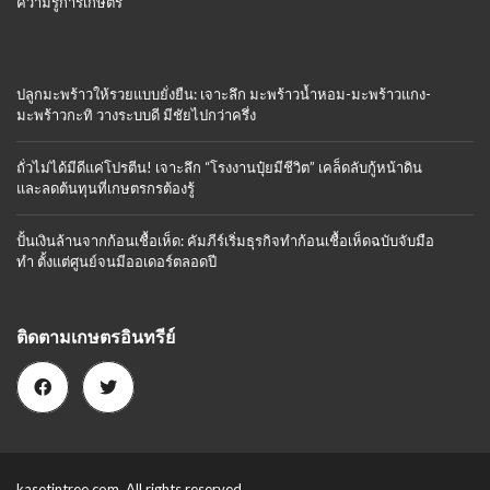
ความรู้การเกษตร
ปลูกมะพร้าวให้รวยแบบยั่งยืน: เจาะลึก มะพร้าวน้ำหอม-มะพร้าวแกง-
มะพร้าวกะทิ วางระบบดี มีชัยไปกว่าครึ่ง
ถั่วไม่ได้มีดีแค่โปรตีน! เจาะลึก “โรงงานปุ๋ยมีชีวิต” เคล็ดลับกู้หน้าดิน
และลดต้นทุนที่เกษตรกรต้องรู้
ปั้นเงินล้านจากก้อนเชื้อเห็ด: คัมภีร์เริ่มธุรกิจทำก้อนเชื้อเห็ดฉบับจับมือ
ทำ ตั้งแต่ศูนย์จนมีออเดอร์ตลอดปี
ติดตามเกษตรอินทรีย์
kasetintree.com. All rights reserved.