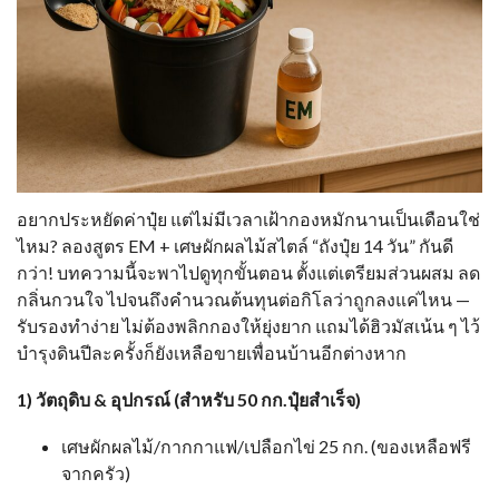
อยากประหยัดค่าปุ๋ย แต่ไม่มีเวลาเฝ้ากองหมักนานเป็นเดือนใช่
ไหม? ลองสูตร EM + เศษผักผลไม้สไตล์ “ถังปุ๋ย 14 วัน” กันดี
กว่า! บทความนี้จะพาไปดูทุกขั้นตอน ตั้งแต่เตรียมส่วนผสม ลด
กลิ่นกวนใจ ไปจนถึงคำนวณต้นทุนต่อกิโลว่าถูกลงแค่ไหน —
รับรองทำง่าย ไม่ต้องพลิกกองให้ยุ่งยาก แถมได้ฮิวมัสเน้น ๆ ไว้
บำรุงดินปีละครั้งก็ยังเหลือขายเพื่อนบ้านอีกต่างหาก
1) วัตถุดิบ & อุปกรณ์ (สำหรับ 50 กก.ปุ๋ยสำเร็จ)
เศษผักผลไม้/กากกาแฟ/เปลือกไข่ 25 กก. (ของเหลือฟรี
จากครัว)