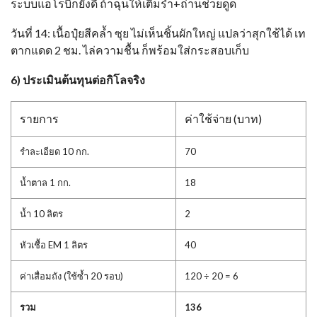
ระบบแอโรบิกยังดี ถ้าฉุนให้เติมรำ+ถ่านช่วยดูด
วันที่ 14: เนื้อปุ๋ยสีคล้ำ ซุย ไม่เห็นชิ้นผักใหญ่ แปลว่าสุกใช้ได้ เท
ตากแดด 2 ชม. ไล่ความชื้น ก็พร้อมใส่กระสอบเก็บ
6) ประเมินต้นทุนต่อกิโลจริง
รายการ
ค่าใช้จ่าย (บาท)
รำละเอียด 10 กก.
70
น้ำตาล 1 กก.
18
น้ำ 10 ลิตร
2
หัวเชื้อ EM 1 ลิตร
40
ค่าเสื่อมถัง (ใช้ซ้ำ 20 รอบ)
120 ÷ 20 = 6
รวม
136