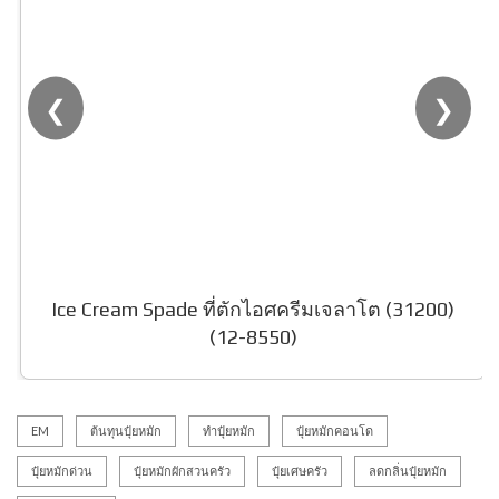
❮
❯
Ice Cream Spade ที่ตักไอศครีมเจลาโต (31200)
(12-8550)
EM
ต้นทุนปุ๋ยหมัก
ทำปุ๋ยหมัก
ปุ๋ยหมักคอนโด
ปุ๋ยหมักด่วน
ปุ๋ยหมักผักสวนครัว
ปุ๋ยเศษครัว
ลดกลิ่นปุ๋ยหมัก