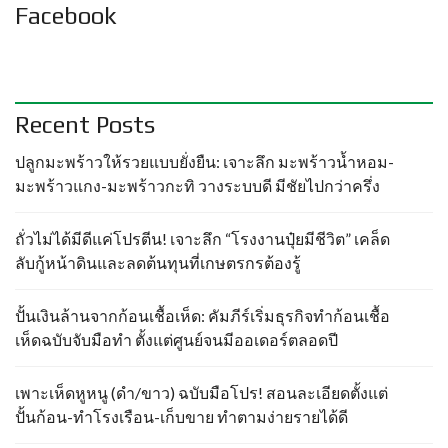
Facebook
Recent Posts
ปลูกมะพร้าวให้รวยแบบยั่งยืน: เจาะลึก มะพร้าวน้ำหอม-
มะพร้าวแกง-มะพร้าวกะทิ วางระบบดี มีชัยไปกว่าครึ่ง
ถั่วไม่ได้มีดีแค่โปรตีน! เจาะลึก “โรงงานปุ๋ยมีชีวิต” เคล็ด
ลับกู้หน้าดินและลดต้นทุนที่เกษตรกรต้องรู้
ปั้นเงินล้านจากก้อนเชื้อเห็ด: คัมภีร์เริ่มธุรกิจทำก้อนเชื้อ
เห็ดฉบับจับมือทำ ตั้งแต่ศูนย์จนมีออเดอร์ตลอดปี
เพาะเห็ดหูหนู (ดำ/ขาว) ฉบับมือโปร! สอนละเอียดตั้งแต่
ปั้นก้อน-ทำโรงเรือน-เก็บขาย ทำตามง่ายรายได้ดี