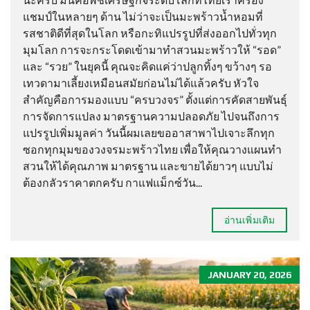
แชมป์ในหลายๆ ด้าน ไม่ว่าจะเป็นมะพร้าวน้ำหอมที่
รสชาติดีที่สุดในโลก หรือกะทิแปรรูปที่ส่งออกไปทั่วทุก
มุมโลก การจะกระโดดเข้ามาทำสวนมะพร้าวให้ “รอด”
และ “รวย” ในยุคนี้ คุณจะคิดแค่ว่าปลูกทิ้งๆ ขว้างๆ รอ
เทวดามาเลี้ยงเหมือนสมัยก่อนไม่ได้แล้วครับ หัวใจ
สำคัญคือการมองแบบ “ครบวงจร” ตั้งแต่การคัดสายพันธุ์
การจัดการแปลง มาตรฐานความปลอดภัย ไปจนถึงการ
แปรรูปเพิ่มมูลค่า วันนี้ผมเลยขออาสาพาไปเจาะลึกทุก
ซอกทุกมุมของวงจรมะพร้าวไทย เพื่อให้คุณวางแผนทำ
สวนให้ได้คุณภาพ มาตรฐาน และขายได้ยาวๆ แบบไม่
ต้องกลัวราคาตกครับ กาแฟแม็กซ์วัน...
อ่านเพิ่มเติม
JANUARY 20, 2026