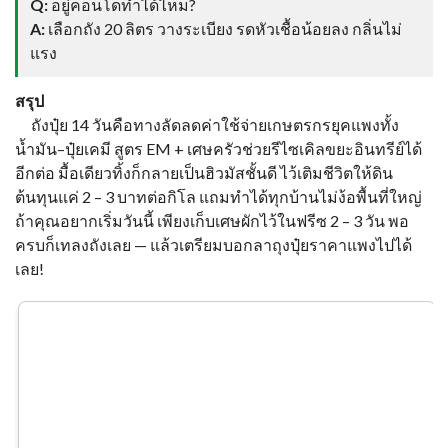
Q:
อยู่คอนโดทำได้ไหม?
A:
เลือกถัง 20 ลิตร วางระเบียง รดหัวเชื้อน้อยลง กลิ่นไม่
แรง
สรุป
ถังปุ๋ย 14 วันคือทางลัดลดค่าใช้จ่ายเกษตรกรยุคแพงทั้ง
น้ำมัน–ปุ๋ยเคมี สูตร EM + เศษครัวช่วยรีไซเคิลขยะอินทรีย์ได้
อีกต่อ มื้อเดียวทิ้งก็กลายเป็นฮิวมัสชั้นดี ไว้เติมชีวิตให้ดิน
ต้นทุนแค่ 2 – 3 บาทต่อกิโล แถมทำได้ทุกบ้านไม่ง้อพื้นที่ใหญ่
ถ้าคุณอยากเริ่มวันนี้ เพียงเก็บเศษผักไว้ในฟรีซ 2 – 3 วัน พอ
ครบก็เทลงถังเลย — แล้วเตรียมบอกลาถุงปุ๋ยราคาแพงไปได้
เลย!