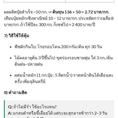
ผลผลิตปุ๋ยสำเร็จ ~50 กก. ⇒
ต้นทุน 136 ÷ 50 = 2.72 บาท/กก.
เทียบปุ๋ยหมักเชิงพาณิชย์ 10 – 12 บาท/กก. ประหยัดกว่าเฉลี่ย 8
บาท/กก. ถ้าใช้ปีละ 300 กก. ก็เซฟไป ≈ 2 400 บาท/ปี
7) วิธีใช้ให้คุ้ม
พืชผักกินใบ: โรยรอบโคน 200 กรัม/ต้น ทุก 30 วัน
ไม้ผลอายุต้น 3 ปีขึ้นไป: ขุดร่องรอบชายพุ่ม ใส่ 3 กก./ต้น
ต้นฝน–ปลายฝน
ผสมน้ำหมัก (1 กก.ปุ๋ย : 5 ลิตรน้ำ) ราดหน้าดินได้เดือนละ
ครั้ง เพิ่มจุลินทรีย์
8) คำถามฮิต
Q:
ถ้าไม่มีรำ ใช้อะไรแทน?
A:
แกลบดำหรือขี้เลื่อยได้ แต่ระยะสุกอาจช้ากว่า 2–3 วัน