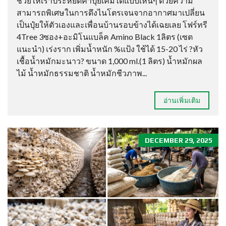
ช่วยให้เราประหยัดค่าปุ๋ยเคมีได้แบบเห็นๆ ด้วยความ
สามารถพิเศษในการดึงไนโตรเจนจากอากาศมาเปลี่ยน
เป็นปุ๋ยให้ตัวเองและเพื่อนบ้านรอบข้างได้เฉยเลย โฟร์ทรี
4Tree 3ซอง+อะมิโนแบล็ค Amino Black 1ลิตร (เซต
แนะนำ) เร่งราก เพิ่มน้ำหนัก %แป้ง ใช้ได้ 15-20 ไร่ ?หัว
เชื้อน้ำหมักมะนาว? ขนาด 1,000 ml.(1 ลิตร) น้ำหมักผล
ไม้ น้ำหมักธรรมชาติ น้ำหมักชีวภาพ...
อ่านเพิ่มเติม
DECEMBER 29, 2025