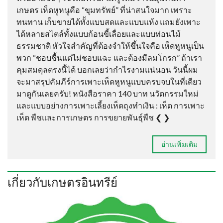
เกษตร เห็ดหูหนูคือ “ขุมทรัพย์” ที่น่าสนใจมาก เพราะ
ทนทาน เก็บขายได้ทั้งแบบสดและแบบแห้ง แถมยังเพาะ
ได้หลายสไตล์ทั้งแบบก้อนขี้เลื่อยและแบบท่อนไม้
ธรรมชาติ หัวใจสำคัญที่ต้องจำให้ขึ้นใจคือ เห็ดหูหนูเป็น
พวก “ชอบชื้นแต่ไม่ชอบแฉะ และต้องมีลมโกรก” ถ้าเรา
คุมสมดุลตรงนี้ได้ บอกเลยว่ากำไรงามแน่นอน วันนี้ผม
จะมาสรุปคัมภีร์การเพาะเห็ดหูหนูแบบครบจบในที่เดียว
มาดูกันเลยครับ! หนังสือราคา 140 บาท นวัตกรรมใหม่
และแบบอย่างการเพาะเลี้ยงเห็ดถุงทำเงิน : เห็ด การเพาะ
เห็ด พืชและการเกษตร การขยายพันธุ์พืช ❮ ❯
อ่านเพิ่มเติม
เกี่ยวกับเกษตรอินทรีย์