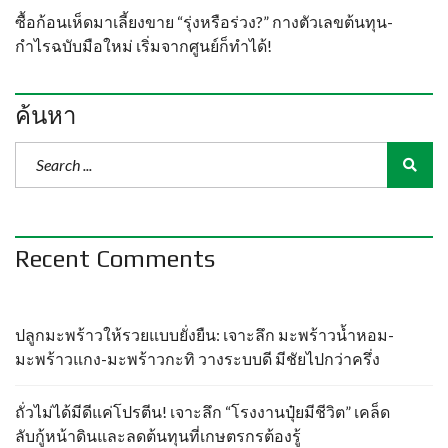
ซื้อก้อนเห็ดมาเลี้ยงขาย “รุ่งหรือร่วง?” กางตัวเลขต้นทุน-
กำไรฉบับมือใหม่ เริ่มจากศูนย์ก็ทำได้!
ค้นหา
Recent Comments
ปลูกมะพร้าวให้รวยแบบยั่งยืน: เจาะลึก มะพร้าวน้ำหอม-
มะพร้าวแกง-มะพร้าวกะทิ วางระบบดี มีชัยไปกว่าครึ่ง
ถั่วไม่ได้มีดีแค่โปรตีน! เจาะลึก “โรงงานปุ๋ยมีชีวิต” เคล็ด
ลับกู้หน้าดินและลดต้นทุนที่เกษตรกรต้องรู้