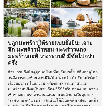
ปลูกมะพร้าวให้รวยแบบยั่งยืน: เจาะ
ลึก มะพร้าวน้ำหอม-มะพร้าวแกง-
มะพร้าวกะทิ วางระบบดี มีชัยไปกว่า
ครึ่ง
ถ้าจะถามถึงพืชคู่บุญคนไทยที่อยู่กันมาตั้งแต่ลืมตาดูโลก
จนถึงวาระสุดท้าย คงหนีไม่พ้น “มะพร้าว” ครับ ไม่ใช่แค่
เรื่องของกะทิในแกงเผ็ดหรือขนมหวานเท่านั้น แต่
มะพร้าวมันฝังอยู่ในสายเลือด วิถีชีวิตริมคลอง และความ
เชื่อของพวกเรามานานแสนนาน แต่ถ้ามองในมุมของ
“ธุรกิจเกษตร” มะพร้าววันนี้ไม่ได้เป็นแค่พืชหลังบ้านแล้ว
นะครับ มันคือพืชเศรษฐกิจระดับโลกที่ไทยเราครอง