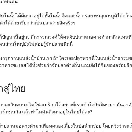
้ำพื้นถิ่น
ษในน้ำได้ดีมาก อยู่ได้ทั้งในน้ำจืดและน้ำกร่อย ทนอุณหภูมิได้กว้า
ต่ำได้ด้วย เรียกว่าเป็นปลาสายอึดจริงๆ
แก้ปัญหานี้อยู่นะ มีการรณรงค์ให้คนจับปลาหมอคางดำมากินแทนที
คนส่วนใหญ่ยังไม่ค่อยรู้จักปลาชนิดนี้
่มารุกรานแหล่งน้ำบ้านเรา ถ้าใครเจอปลาพวกนี้ในแหล่งน้ำธรรมช
ทำอาหารซะเลย ได้ทั้งช่วยกำจัดปลาต่างถิ่น แถมยังได้กินของอร่อยอี
สู่ไทย
กาตะวันตกนะ ไม่ใช่อเมริกาใต้อย่างที่เราเข้าใจกันผิดๆ มา มันอาศั
ร์ เซเนกัล แล้วทำไมมันถึงมาอยู่ในไทยได้ล่ะ?
นำเข้าปลาหมอคางดำมาเพื่อทดลองเลี้ยงในบ่อน้ำกร่อย โดยหวังว่าจะเ