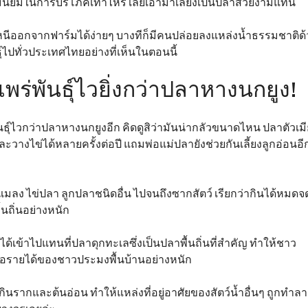
ามนิยมในการบริโภคเท่าไหร่ เลยเอามาเลี้ยงเป็นปลาสวยงามแทน
เลยหนีออกจากฟาร์มได้ง่ายๆ บางทีก็มีคนปล่อยลงแหล่งน้ำธรรมชาติด
ุ์ไปทั่วประเทศไทยอย่างที่เห็นในตอนนี้
ร่พันธุ์ไวยิ่งกว่าปลาหางนกยูง!
ุ์ไวกว่าปลาหางนกยูงอีก คิดดูสิว่ามันน่ากลัวขนาดไหน ปลาตัวเมี
ละวางไข่ได้หลายครั้งต่อปี แถมพ่อแม่ปลายังช่วยกันเลี้ยงลูกอ่อนอี
น้ำ แมลง ไข่ปลา ลูกปลาชนิดอื่น ไปจนถึงซากสัตว์ เรียกว่ากินได้หมดจ
ถิ่นอย่างหนัก
ข้าไปแทนที่ปลาดุกทะเลซึ่งเป็นปลาพื้นถิ่นที่สำคัญ ทำให้ชาว
อรายได้ของชาวประมงพื้นบ้านอย่างหนัก
รากและต้นอ่อน ทำให้แหล่งที่อยู่อาศัยของสัตว์น้ำอื่นๆ ถูกทำล