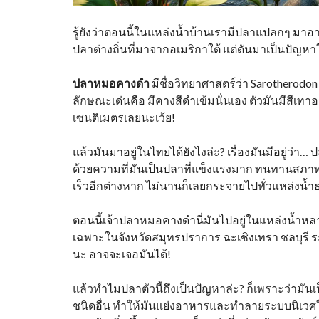
รู้ยังว่าตอนนี้ในแหล่งน้ำบ้านเรามีปลาแปลกๆ มาอาศั
ปลาต่างถิ่นที่มาจากอเมริกาใต้ แต่ดันมาเป็นปัญหาใน
ปลาหมอคางดำ
มีชื่อวิทยาศาสตร์ว่า Sarotherodon
ลักษณะเด่นคือ มีคางสีดำเข้มนั่นเอง ตัวมันมีสีเทา
เซนติเมตรเลยนะเว้ย!
แล้วมันมาอยู่ในไทยได้ยังไงล่ะ? เรื่องมันมีอยู่ว่า
ด้วยความที่มันเป็นปลาที่แข็งแรงมาก ทนทานสภา
เร็วอีกต่างหาก ไม่นานก็เลยกระจายไปทั่วแหล่งน้ำ
ตอนนี้เจ้าปลาหมอคางดำนี่มันไปอยู่ในแหล่งน้ำห
เฉพาะในจังหวัดสมุทรปราการ ฉะเชิงเทรา ชลบุรี ระ
นะ อาจจะเจอมันได้!
แล้วทำไมปลาตัวนี้ถึงเป็นปัญหาล่ะ? ก็เพราะว่ามันเป
ชนิดอื่น ทำให้มันแย่งอาหารและทำลายระบบนิเวศใ