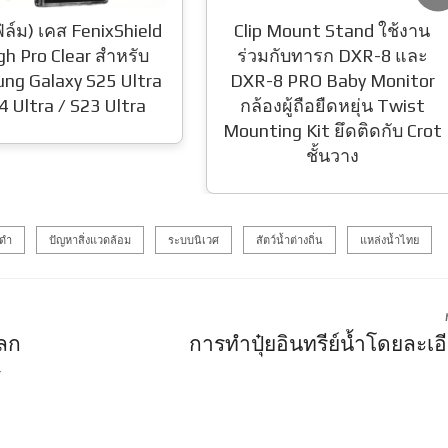
 Mount Stand ใช้งาน
มกับทารก DXR-8 และ
8 PRO Baby Monitor
งผู้ถือยืดหยุ่น Twist
ng Kit ยึดติดกับ Crot
ชั้นวาง
ดำ
ปัญหาสิ่งแวดล้อม
ระบบนิเวศ
สัตว์น้ำต่างถิ่น
แหล่งน้ำไทย
ผลก
การทำปุ๋ยอินทรีย์น้ำโดยละเอ
ร