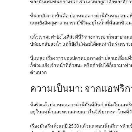
ของมันเพิ่มขึ้นอย่างรวดเร็ว แย่งที่อยู่อาศัยของสัตว์น
ที่น่ากลัวกว่านั้นคือ ปลาหมอคางดำนี่มันทนต่อมลพิ
แถมยังอึดสุดๆ สามารถมีชีวิตอยู่ในน้ำที่มีออกซิเจน
แล้วเราจะทำยังไงดีล่ะทีนี้? ทางการเขาก็พยายาม
ปล่อยกลับลงน้ำ แต่ก็ยังไม่ค่อยได้ผลเท่าไหร่ เพราะ
นี่แหละ เรื่องราวของปลาหมอคางดำ ปลาเอเลี่ยนที
ก็ช่วยแจ้งเจ้าหน้าที่ด้วยนะ หรือถ้าจับได้ก็เอามา
ต่างหาก
ความเป็นมา: จากแอฟริกา
ที่จริงแล้วปลาหมอคางดำนี่มันมีถิ่นกำเนิดในแอฟริ
อยู่ในแม่น้ำและทะเลสาบแถวไนจีเรีย กานา โกตดิวัว
เรื่องมันเริ่มตั้งแต่ปี 2530 แล้วนะ ตอนนั้นมีการ