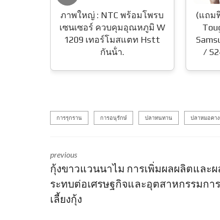
้อมโพรบ
(แถมฟิล์ม) เคส FenixShield
Clip
ณหภูมิ W
Tough Pro Clear สำหรับ
ร่ว
ท Hstt
Samsung Galaxy S25 Ultra
DXR-
/ S24 Ultra / S23 Ultra
กล้อ
Mounti
การรุกราน
การอนุรักษ์
ปลาทนทาน
ปลาหมอคาง
previous
กุ้งขาวแวนนาไม การเพิ่มผลผลิตและ
ระทบต่อเศรษฐกิจและอุตสาหกรรมกา
เลี้ยงกุ้ง