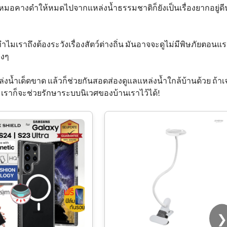
อคางดำให้หมดไปจากแหล่งน้ำธรรมชาติก็ยังเป็นเรื่องยากอยู่ดี
ำไมเราถึงต้องระวังเรื่องสัตว์ต่างถิ่น มันอาจจะดูไม่มีพิษภัยตอนแ
ิงๆ
ล่งน้ำเด็ดขาด แล้วก็ช่วยกันสอดส่องดูแลแหล่งน้ำใกล้บ้านด้วย ถ้าเ
น เราก็จะช่วยรักษาระบบนิเวศของบ้านเราไว้ได้!
คีมตัดฟันลูกสุกร คีมตัดฟัน
ลูกหมู กรรไกรตัดเขี้ยวหมู ส
แตนเลส คุณภาพสูง ทนทาน
ตัดง่าย ใช้งานสะดวก
❯