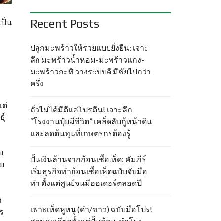
Recent Posts
เป็น
ปลูกมะพร้าวให้รวยแบบยั่งยืน: เจาะ
ลึก มะพร้าวน้ำหอม-มะพร้าวแกง-
มะพร้าวกะทิ วางระบบดี มีชัยไปกว่า
ครึ่ง
แต่
ถั่วไม่ได้มีดีแค่โปรตีน! เจาะลึก
ุ์
“โรงงานปุ๋ยมีชีวิต” เคล็ดลับกู้หน้าดิน
และลดต้นทุนที่เกษตรกรต้องรู้
ย
ปั้นเงินล้านจากก้อนเชื้อเห็ด: คัมภีร์
อย
เริ่มธุรกิจทำก้อนเชื้อเห็ดฉบับจับมือ
ทำ ตั้งแต่ศูนย์จนมีออเดอร์ตลอดปี
า
เพาะเห็ดหูหนู (ดำ/ขาว) ฉบับมือโปร!
กร
สอนละเอียดตั้งแต่ปั้นก้อน-ทำโรง