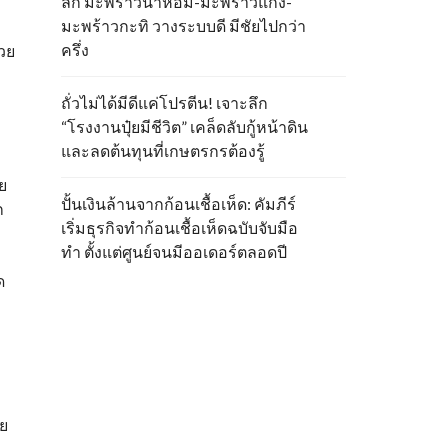
ลึก มะพร้าวน้ำหอม-มะพร้าวแกง-
มะพร้าวกะทิ วางระบบดี มีชัยไปกว่า
ครึ่ง
้วย
ถั่วไม่ได้มีดีแค่โปรตีน! เจาะลึก
“โรงงานปุ๋ยมีชีวิต” เคล็ดลับกู้หน้าดิน
และลดต้นทุนที่เกษตรกรต้องรู้
ย
ปั้นเงินล้านจากก้อนเชื้อเห็ด: คัมภีร์
ก
เริ่มธุรกิจทำก้อนเชื้อเห็ดฉบับจับมือ
ทำ ตั้งแต่ศูนย์จนมีออเดอร์ตลอดปี
ด
าย