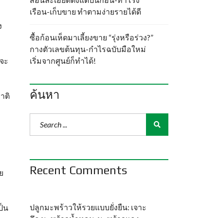
เรือน-เก็บขาย ทำตามง่ายรายได้ดี
ง
ซื้อก้อนเห็ดมาเลี้ยงขาย “รุ่งหรือร่วง?”
กางตัวเลขต้นทุน-กำไรฉบับมือใหม่
เริ่มจากศูนย์ก็ทำได้!
่จะ
ค้นหา
าติ
ก
Recent Comments
ย
ปลูกมะพร้าวให้รวยแบบยั่งยืน: เจาะ
ป็น