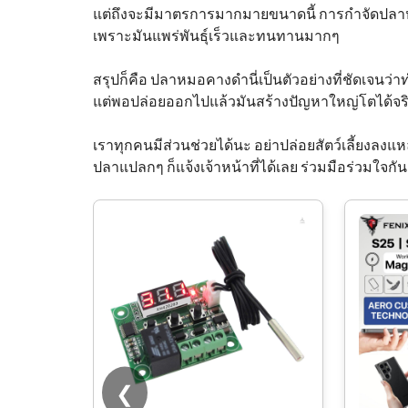
แต่ถึงจะมีมาตรการมากมายขนาดนี้ การกำจัดปลาหม
เพราะมันแพร่พันธุ์เร็วและทนทานมากๆ
สรุปก็คือ ปลาหมอคางดำนี่เป็นตัวอย่างที่ชัดเจนว่าท
แต่พอปล่อยออกไปแล้วมันสร้างปัญหาใหญ่โตได้จร
เราทุกคนมีส่วนช่วยได้นะ อย่าปล่อยสัตว์เลี้ยงลงแห
ปลาแปลกๆ ก็แจ้งเจ้าหน้าที่ได้เลย ร่วมมือร่วมใจกั
❮