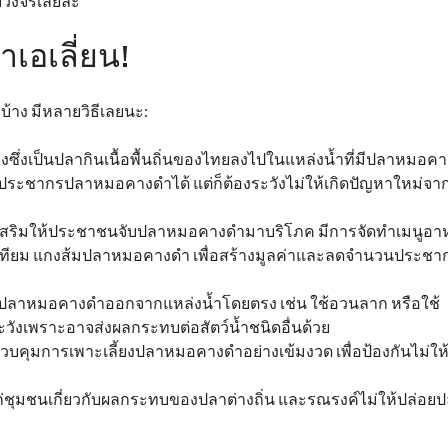
บวงจรเลยล่ะ
าเอเลี่ยน!
บ้าง มีหลายวิธีเลยนะ:
ซึ่งเป็นปลากินเนื้อพื้นถิ่นของไทยลงไปในแหล่งน้ำที่มีปลาหมอคา
ประชากรปลาหมอคางดำได้ แต่ก็ต้องระวังไม่ให้เกิดปัญหาใหม่จา
่งเสริมให้ประชาชนจับปลาหมอคางดำมาบริโภค มีการจัดทำเมนูอา
ทียม แกงส้มปลาหมอคางดำ เพื่อสร้างมูลค่าและลดจำนวนประชา
ีจับปลาหมอคางดำออกจากแหล่งน้ำโดยตรง เช่น ใช้อวนลาก หรือใช้
ระวังเพราะอาจส่งผลกระทบต่อสัตว์น้ำชนิดอื่นด้วย
บคุมการเพาะเลี้ยงปลาหมอคางดำอย่างเข้มงวด เพื่อป้องกันไม่ให
ก่ชุมชนเกี่ยวกับผลกระทบของปลาต่างถิ่น และรณรงค์ไม่ให้ปล่อย