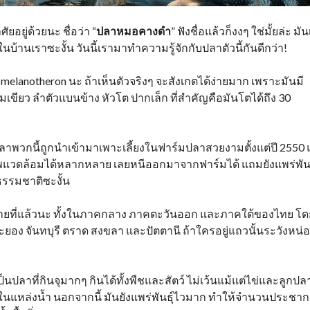
ยอยู่ด้วยนะ ชื่อว่า “
ปลาหมอคางดำ
” ฟังชื่อแล้วก็งงๆ ใช่มั้ยล่ะ มัน
บ้านเราซะงั้น วันนี้เรามาทำความรู้จักกับปลาตัวนี้กันดีกว่า!
 melanotheron นะ ถ้าเห็นตัวจริงๆ จะสังเกตได้ง่ายมาก เพราะมันมี
อมเขียว ลำตัวแบนข้าง หัวโต ปากเล็ก ที่สำคัญคือมันโตได้ถึง 30
… ปลาพวกนี้ถูกนำเข้ามาเพาะเลี้ยงในฟาร์มปลาสวยงามตั้งแต่ปี 2550 
พแวดล้อมได้หลากหลาย เลยหนีออกมาจากฟาร์มได้ แถมยังแพร่พันธ
ธรรมชาติซะงั้น
ลายที่แล้วนะ ทั้งในภาคกลาง ภาคตะวันออก และภาคใต้ของไทย โด
ยอง จันทบุรี ตราด สงขลา และปัตตานี ถ้าใครอยู่แถวนั้นระวังหน่
็นปลาที่กินจุมากๆ กินได้ทั้งพืชและสัตว์ ไม่เว้นแม้แต่ไข่และลูกปล
นแหล่งน้ำ นอกจากนี้ มันยังแพร่พันธุ์ไวมาก ทำให้จำนวนประชา