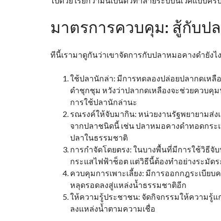
ไปด้วย เรียกว่ามันเป็นตัวทำลายระบบนิเวศแบบคร
มาตรการควบคุม: สู้กับปล
ทีนี้เรามาดูกันว่าเขาจัดการกับปลาหมอคางดำยังไง
ใช้ปลานักล่า: มีการทดลองปล่อยปลากดเหลือง
ดำชุกชุม หวังว่าปลากดเหลืองจะช่วยควบคุม
การใช้ปลานักล่านะ
รณรงค์ให้จับมากิน: หน่วยงานรัฐพยายามส
จากปลาชนิดนี้ เช่น ปลาหมอคางดำทอดกระเ
ปลาในธรรมชาติ
การกำจัดโดยตรง: ในบางพื้นที่มีการใช้วิธ
กระแสไฟฟ้าช็อต แต่วิธีนี้ต้องทำอย่างระมัด
ควบคุมการเพาะเลี้ยง: มีการออกกฎระเบียบคว
หลุดรอดลงสู่แหล่งน้ำธรรมชาติอีก
ให้ความรู้ประชาชน: จัดกิจกรรมให้ความรู้แ
ลงแหล่งน้ำตามความเชื่อ