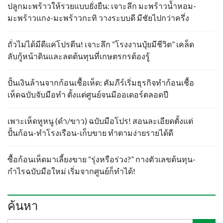
ปลูกมะพร้าวให้รวยแบบยั่งยืน: เจาะลึก มะพร้าวน้ำหอม-
มะพร้าวแกง-มะพร้าวกะทิ วางระบบดี มีชัยไปกว่าครึ่ง
ถั่วไม่ได้มีดีแค่โปรตีน! เจาะลึก “โรงงานปุ๋ยมีชีวิต” เคล็ด
ลับกู้หน้าดินและลดต้นทุนที่เกษตรกรต้องรู้
ปั้นเงินล้านจากก้อนเชื้อเห็ด: คัมภีร์เริ่มธุรกิจทำก้อนเชื้อ
เห็ดฉบับจับมือทำ ตั้งแต่ศูนย์จนมีออเดอร์ตลอดปี
เพาะเห็ดหูหนู (ดำ/ขาว) ฉบับมือโปร! สอนละเอียดตั้งแต่
ปั้นก้อน-ทำโรงเรือน-เก็บขาย ทำตามง่ายรายได้ดี
ซื้อก้อนเห็ดมาเลี้ยงขาย “รุ่งหรือร่วง?” กางตัวเลขต้นทุน-
กำไรฉบับมือใหม่ เริ่มจากศูนย์ก็ทำได้!
ค้นหา