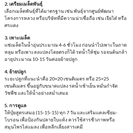
2. เตรียมเมล็ดพันธุ์
เลือกเมล็ดพันธุ์ที่ได้มาตรฐาน เช่น พันธุ์จากศูนย์พัฒนา
โครงการหลวง หรือบริษัทที่มีความน่าเชื่อถือ เช่น เจียไต๋ หรือ
ศรแดง
3. เพาะเมล็ด
แช่เมล็ดในน้ำอุ่นประมาณ 4-6 ชั่วโมง ก่อนนำไปเพาะในถาด
หลุม หรือเพาะลงแปลงโดยตรงก็ได้ รดน้ำให้ชุ่ม รอจนต้นกล้า
อายุประมาณ 10-15 วันค่อยย้ายปลูก
4. ย้ายปลูก
ระยะปลูกที่แนะนำคือ 20×20 เซนติเมตร หรือ 25×25
เซนติเมตร ขึ้นอยู่กับขนาดแปลง รดน้ำเช้าเย็น หมั่นกำจัด
วัชพืช และให้น้ำอย่างสม่ำเสมอ
5. การดูแล
ให้ปุ๋ยสูตรเสมอ (15-15-15) ทุก 7 วัน และเสริมแคลเซียม-
โบรอน เพื่อป้องกันปลายใบแห้ง ควรใช้สารชีวภาพหรือ
สมุนไพรไล่แมลง เพื่อหลีกเลี่ยงสารเคมี