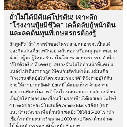
ถั่วไม่ได้มีดีแค่โปรตีน! เจาะลึก
“โรงงานปุ๋ยมีชีวิต” เคล็ดลับกู้หน้าดิน
และลดต้นทุนที่เกษตรกรต้องรู้
ถ้าพูดถึง “ถั่ว” ภาพจำของใครหลายคนอาจจะเป็นแค่
ของกินเล่นเคี้ยวเพลินอย่างถั่วทอด หรือเมนูสุขภาพอย่าง
น้ำเต้าหู้ แต่รู้ไหมครับว่าในโลกของเกษตรกรรม ถั่วคือ
“ฮีโร่ตัวจริง” ที่โคตรดุ! เพราะมันไม่ได้ทำหน้าที่แค่เป็น
แหล่งโปรตีนราคาถูกให้คนกับสัตว์เท่านั้น แต่มันคือ
“โรงงานผลิตปุ๋ยไนโตรเจนธรรมชาติ” ที่ฝังตัวอยู่ใต้ดิน
ช่วยให้เราประหยัดค่าปุ๋ยเคมีได้แบบเห็นๆ ด้วยความ
สามารถพิเศษในการดึงไนโตรเจนจากอากาศมาเปลี่ยน
เป็นปุ๋ยให้ตัวเองและเพื่อนบ้านรอบข้างได้เฉยเลย โฟร์ทรี
4Tree 3ซอง+อะมิโนแบล็ค Amino Black 1ลิตร (เซต
แนะนำ) เร่งราก เพิ่มน้ำหนัก %แป้ง ใช้ได้ 15-20 ไร่ ?หัว
เชื้อน้ำหมักมะนาว? ขนาด 1,000 ml.(1 ลิตร) น้ำหมักผล
ไม้ น้ำหมักธรรมชาติ น้ำหมักชีวภาพ...