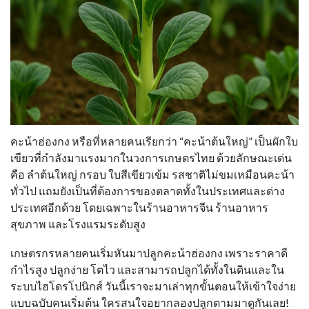
คะน้าฮ่องกง หรือที่หลายคนเรียกว่า “คะน้าต้นใหญ่” เป็นผักใบ
เขียวที่กำลังมาแรงมากในวงการเกษตรไทย ด้วยลักษณะเด่น
คือ ลำต้นใหญ่ กรอบ ใบสีเขียวเข้ม รสชาติไม่ขมเหมือนคะน้า
ทั่วไป แถมยังเป็นที่ต้องการของตลาดทั้งในประเทศและต่าง
ประเทศอีกด้วย โดยเฉพาะในร้านอาหารจีน ร้านอาหาร
สุขภาพ และโรงแรมระดับสูง
เกษตรกรหลายคนเริ่มหันมาปลูกคะน้าฮ่องกง เพราะราคาดี
กำไรสูง ปลูกง่าย โตไว และสามารถปลูกได้ทั้งในดินและใน
ระบบไฮโดรโปนิกส์ วันนี้เราจะมาเล่าทุกขั้นตอนให้เข้าใจง่าย
แบบฉบับคนเริ่มต้น ใครสนใจอยากลองปลูกตามมาดูกันเลย!