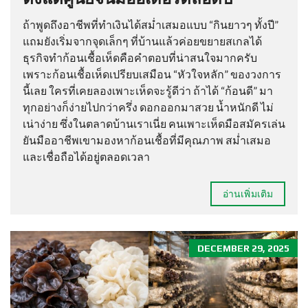
ถ้าพูดถึงอาชีพที่ทำเงินได้สม่ำเสมอแบบ “กินยาวๆ ทั้งปี”
แถมยังเริ่มจากจุดเล็กๆ ที่บ้านแล้วค่อยขยายสเกลได้
ธุรกิจทำก้อนเชื้อเห็ดคือคำตอบที่น่าสนใจมากครับ
เพราะก้อนเชื้อเห็ดเปรียบเสมือน “หัวใจหลัก” ของวงการ
นี้เลย ใครที่เคยลองเพาะเห็ดจะรู้ดีว่า ถ้าได้ “ก้อนดี” มา
ทุกอย่างก็ง่ายไปกว่าครึ่ง ดอกออกมาสวย น้ำหนักดี ไม่
เน่าง่าย ซึ่งในตลาดบ้านเราเนี่ย คนเพาะเห็ดมือสมัครเล่น
ยันมืออาชีพเขามองหาก้อนเชื้อที่มีคุณภาพ สม่ำเสมอ
และเชื่อถือได้อยู่ตลอดเวลา
อ่านเพิ่มเติม
DECEMBER 29, 2025