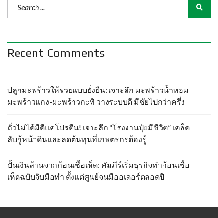
Recent Comments
ปลูกมะพร้าวให้รวยแบบยั่งยืน: เจาะลึก มะพร้าวน้ำหอม-
มะพร้าวแกง-มะพร้าวกะทิ วางระบบดี มีชัยไปกว่าครึ่ง
ถั่วไม่ได้มีดีแค่โปรตีน! เจาะลึก “โรงงานปุ๋ยมีชีวิต” เคล็ด
ลับกู้หน้าดินและลดต้นทุนที่เกษตรกรต้องรู้
ปั้นเงินล้านจากก้อนเชื้อเห็ด: คัมภีร์เริ่มธุรกิจทำก้อนเชื้อ
เห็ดฉบับจับมือทำ ตั้งแต่ศูนย์จนมีออเดอร์ตลอดปี