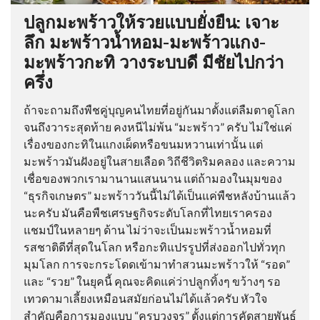
ปลูกมะพร้าวให้รวยแบบยั่งยืน: เจาะ
ลึก มะพร้าวน้ำหอม-มะพร้าวแกง-
มะพร้าวกะทิ วางระบบดี มีชัยไปกว่า
ครึ่ง
ถ้าจะถามถึงพืชคู่บุญคนไทยที่อยู่กันมาตั้งแต่ลืมตาดูโลก
จนถึงวาระสุดท้าย คงหนีไม่พ้น “มะพร้าว” ครับ ไม่ใช่แค่
เรื่องของกะทิในแกงเผ็ดหรือขนมหวานเท่านั้น แต่
มะพร้าวมันฝังอยู่ในสายเลือด วิถีชีวิตริมคลอง และความ
เชื่อของพวกเรามานานแสนนาน แต่ถ้ามองในมุมของ
“ธุรกิจเกษตร” มะพร้าววันนี้ไม่ได้เป็นแค่พืชหลังบ้านแล้ว
นะครับ มันคือพืชเศรษฐกิจระดับโลกที่ไทยเราครอง
แชมป์ในหลายๆ ด้าน ไม่ว่าจะเป็นมะพร้าวน้ำหอมที่
รสชาติดีที่สุดในโลก หรือกะทิแปรรูปที่ส่งออกไปทั่วทุก
มุมโลก การจะกระโดดเข้ามาทำสวนมะพร้าวให้ “รอด”
และ “รวย” ในยุคนี้ คุณจะคิดแค่ว่าปลูกทิ้งๆ ขว้างๆ รอ
เทวดามาเลี้ยงเหมือนสมัยก่อนไม่ได้แล้วครับ หัวใจ
สำคัญคือการมองแบบ “ครบวงจร” ตั้งแต่การคัดสายพันธุ์