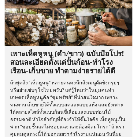
เพาะเห็ดหูหนู (ดำ/ขาว) ฉบับมือโปร!
สอนละเอียดตั้งแต่ปั้นก้อน-ทำโรง
เรือน-เก็บขาย ทำตามง่ายรายได้ดี
ถ้าพูดถึง “เห็ดหูหนู” หลายคนคงนึกถึงเมนูผัดขิงกรุบๆ
หรือยำแซ่บๆ ใช่ไหมครับ? แต่รู้ไหมว่าในมุมคนทำ
เกษตร เห็ดหูหนูคือ “ขุมทรัพย์” ที่น่าสนใจมาก เพราะ
ทนทาน เก็บขายได้ทั้งแบบสดและแบบแห้ง แถมยังเพาะ
ได้หลายสไตล์ทั้งแบบก้อนขี้เลื่อยและแบบท่อนไม้
ธรรมชาติ หัวใจสำคัญที่ต้องจำให้ขึ้นใจคือ เห็ดหูหนูเป็น
พวก “ชอบชื้นแต่ไม่ชอบแฉะ และต้องมีลมโกรก” ถ้าเรา
คุมสมดุลตรงนี้ได้ บอกเลยว่ากำไรงามแน่นอน วันนี้ผม