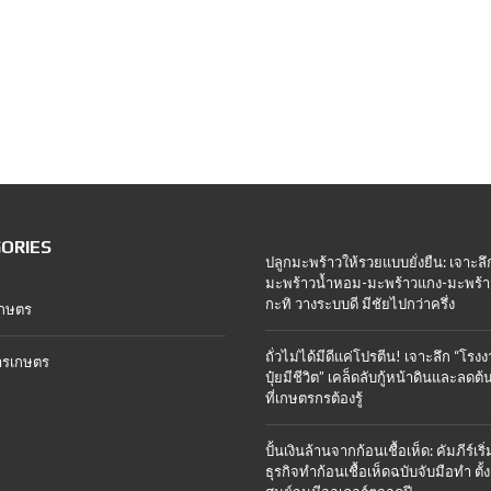
ORIES
ปลูกมะพร้าวให้รวยแบบยั่งยืน: เจาะลึ
มะพร้าวน้ำหอม-มะพร้าวแกง-มะพร้า
กะทิ วางระบบดี มีชัยไปกว่าครึ่ง
เกษตร
ถั่วไม่ได้มีดีแค่โปรตีน! เจาะลึก “โรง
ารเกษตร
ปุ๋ยมีชีวิต” เคล็ดลับกู้หน้าดินและลดต้
ที่เกษตรกรต้องรู้
ปั้นเงินล้านจากก้อนเชื้อเห็ด: คัมภีร์เริ่
ธุรกิจทำก้อนเชื้อเห็ดฉบับจับมือทำ ตั้ง