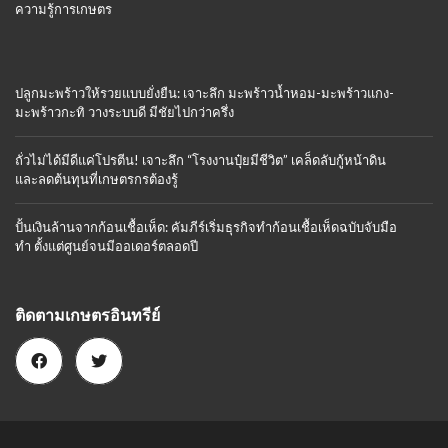
ความรู้การเกษตร
ปลูกมะพร้าวให้รวยแบบยั่งยืน: เจาะลึก มะพร้าวน้ำหอม-มะพร้าวแกง-
มะพร้าวกะทิ วางระบบดี มีชัยไปกว่าครึ่ง
ถั่วไม่ได้มีดีแค่โปรตีน! เจาะลึก “โรงงานปุ๋ยมีชีวิต” เคล็ดลับกู้หน้าดิน
และลดต้นทุนที่เกษตรกรต้องรู้
ปั้นเงินล้านจากก้อนเชื้อเห็ด: คัมภีร์เริ่มธุรกิจทำก้อนเชื้อเห็ดฉบับจับมือ
ทำ ตั้งแต่ศูนย์จนมีออเดอร์ตลอดปี
ติดตามเกษตรอินทรีย์