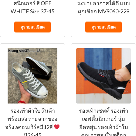
สนึกเกอร์ สี OFF
ระบายอากาสได้ดี แบบ
WHITE Size 37-45
ผูกเชือก MVS060-229
ดูรายละเอียด
ดูรายละเอียด
รองเท้าผ้าใบ สินค้า
รองเท้าเซฟตี้ รองเท้า
พร้อมส่ง ถ่ายจากของ
เซฟตี้สนีกเกอร์ นุ่ม
จริง aคอนเวิร์สมี12สี
ยืดหยุ่น รองเท้าผ้าใบ
มี36-45
คุณภาพสูงในสต็อก