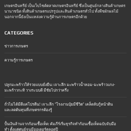
เกษตรอินทรีย์ เป็นเว็บไซต์ตลาดเกษตรอินทรีย์ ซึ่งเป็นศูนย์กลางสินค้าเกษตร
นานาชนิด ทั้งสินค้าเกษตรแปรรูปและสินค้าเกษตรทั่วไป ทั้งพืชผักผลไม้
นอกจากนี้ยังเป็นแหล่งความรู้ด้านการเกษตรอีกด้วย
CATEGORIES
ข่าวการเกษตร
ความรู้การเกษตร
ปลูกมะพร้าวให้รวยแบบยั่งยืน: เจาะลึก มะพร้าวน้ำหอม-มะพร้าวแกง-
มะพร้าวกะทิ วางระบบดี มีชัยไปกว่าครึ่ง
ถั่วไม่ได้มีดีแค่โปรตีน! เจาะลึก “โรงงานปุ๋ยมีชีวิต” เคล็ดลับกู้หน้าดิน
และลดต้นทุนที่เกษตรกรต้องรู้
ปั้นเงินล้านจากก้อนเชื้อเห็ด: คัมภีร์เริ่มธุรกิจทำก้อนเชื้อเห็ดฉบับจับมือ
ทำ ตั้งแต่ศูนย์จนมีออเดอร์ตลอดปี