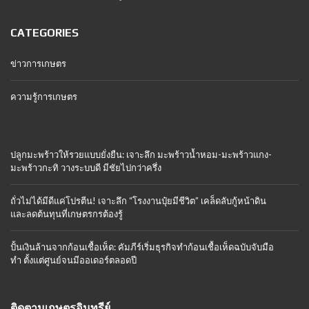
CATEGORIES
ข่าวการเกษตร
ความรู้การเกษตร
ปลูกมะพร้าวให้รวยแบบยั่งยืน: เจาะลึก มะพร้าวน้ำหอม-มะพร้าวแกง-
มะพร้าวกะทิ วางระบบดี มีชัยไปกว่าครึ่ง
ถั่วไม่ได้มีดีแค่โปรตีน! เจาะลึก “โรงงานปุ๋ยมีชีวิต” เคล็ดลับกู้หน้าดิน
และลดต้นทุนที่เกษตรกรต้องรู้
ปั้นเงินล้านจากก้อนเชื้อเห็ด: คัมภีร์เริ่มธุรกิจทำก้อนเชื้อเห็ดฉบับจับมือ
ทำ ตั้งแต่ศูนย์จนมีออเดอร์ตลอดปี
ติดตามเกษตรอินทรีย์