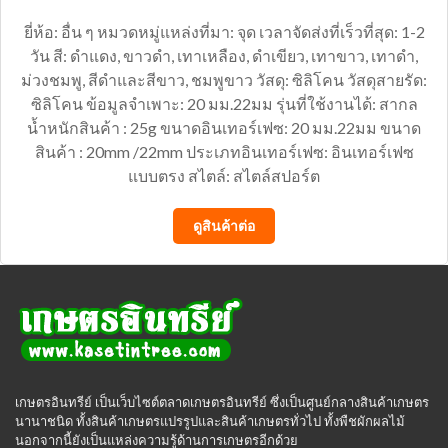
ยี่ห้อ: อื่น ๆ หมวดหมู่แหล่งที่มา: จุด เวลาจัดส่งที่เร็วที่สุด: 1-2
วัน สี: ดำแดง, ขาวดำ, เทาเหลือง, ดำเขียว, เทาขาว, เทาดำ,
ม่วงชมพู, สีดำและสีขาว, ชมพูขาว วัสดุ: ซิลิโคน วัสดุสายรัด:
ซิลิโคน ข้อมูลจำเพาะ: 20 มม.22มม รุ่นที่ใช้งานได้: สากล
น้ำหนักสินค้า : 25g ขนาดอินเทอร์เฟซ: 20 มม.22มม ขนาด
สินค้า : 20mm /22mm ประเภทอินเทอร์เฟซ: อินเทอร์เฟซ
แบบตรง สไตล์: สไตล์สปอร์ต
ดูสินค้าต่อ
เกษตรอินทรีย์ เป็นเว็บไซต์ตลาดเกษตรอินทรีย์ ซึ่งเป็นศูนย์กลางสินค้าเกษตร
นานาชนิด ทั้งสินค้าเกษตรแปรรูปและสินค้าเกษตรทั่วไป ทั้งพืชผักผลไม้
นอกจากนี้ยังเป็นแหล่งความรู้ด้านการเกษตรอีกด้วย