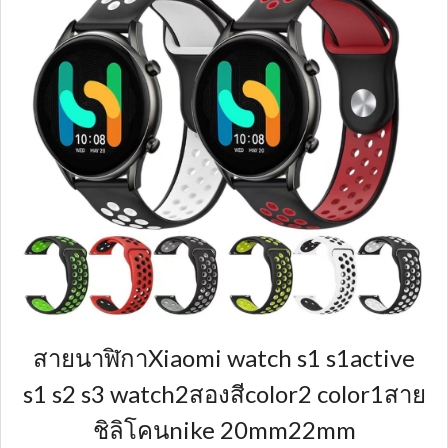
สายนาฬิกาXiaomi watch s1 s1active
s1 s2 s3 watch2สองสีcolor2 color1สาย
ชิลิโคนnike 20mm22mm