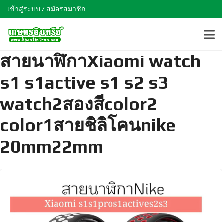
เข้าสู่ระบบ / สมัครสมาชิก
สายนาฬิกาXiaomi watch
s1 s1active s1 s2 s3
watch2สองสีcolor2
color1สายชิลิโคนnike
20mm22mm