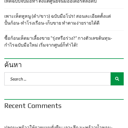
เห็ดฉบับจับมือทำ ตั้งแต่ศูนย์จนมีออเดอร์ตลอดปี
เพาะเห็ดหูหนู (ดำ/ขาว) ฉบับมือโปร! สอนละเอียดตั้งแต่
ปั้นก้อน-ทำโรงเรือน-เก็บขาย ทำตามง่ายรายได้ดี
ซื้อก้อนเห็ดมาเลี้ยงขาย “รุ่งหรือร่วง?” กางตัวเลขต้นทุน-
กำไรฉบับมือใหม่ เริ่มจากศูนย์ก็ทำได้!
ค้นหา
Recent Comments
ปลูกมะพร้าวให้รวยแบบยั่งยืน: เจาะลึก มะพร้าวน้ำหอม-