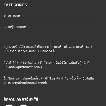
CATEGORIES
ข่าวการเกษตร
ความรู้การเกษตร
ปลูกมะพร้าวให้รวยแบบยั่งยืน: เจาะลึก มะพร้าวน้ำหอม-มะพร้าวแกง-
มะพร้าวกะทิ วางระบบดี มีชัยไปกว่าครึ่ง
ถั่วไม่ได้มีดีแค่โปรตีน! เจาะลึก “โรงงานปุ๋ยมีชีวิต” เคล็ดลับกู้หน้าดิน
และลดต้นทุนที่เกษตรกรต้องรู้
ปั้นเงินล้านจากก้อนเชื้อเห็ด: คัมภีร์เริ่มธุรกิจทำก้อนเชื้อเห็ดฉบับจับมือ
ทำ ตั้งแต่ศูนย์จนมีออเดอร์ตลอดปี
ติดตามเกษตรอินทรีย์