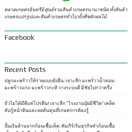
ตลาดเกษตรอินทรีย์ ศูนย์รวมสินค้าเกษตรนานาชนิด ทั้งสินค้า
เกษตรแปรรูปและสินค้าเกษตรทั่วไป ทั้งพืชผักผลไม้
Facebook
Recent Posts
ปลูกมะพร้าวให้รวยแบบยั่งยืน: เจาะลึก มะพร้าวน้ำหอม-
มะพร้าวแกง-มะพร้าวกะทิ วางระบบดี มีชัยไปกว่าครึ่ง
ถั่วไม่ได้มีดีแค่โปรตีน! เจาะลึก “โรงงานปุ๋ยมีชีวิต” เคล็ด
ลับกู้หน้าดินและลดต้นทุนที่เกษตรกรต้องรู้
ปั้นเงินล้านจากก้อนเชื้อเห็ด: คัมภีร์เริ่มธุรกิจทำก้อนเชื้อ