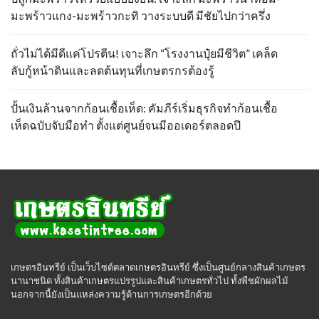
มะพร้าวแกง-มะพร้าวกะทิ วางระบบดี มีชัยไปกว่าครึ่ง
ถั่วไม่ได้มีดีแค่โปรตีน! เจาะลึก “โรงงานปุ๋ยมีชีวิต” เคล็ด
ลับกู้หน้าดินและลดต้นทุนที่เกษตรกรต้องรู้
ปั้นเงินล้านจากก้อนเชื้อเห็ด: คัมภีร์เริ่มธุรกิจทำก้อนเชื้อ
เห็ดฉบับจับมือทำ ตั้งแต่ศูนย์จนมีออเดอร์ตลอดปี
เกษตรอินทรีย์ เป็นเว็บไซต์ตลาดเกษตรอินทรีย์ ซึ่งเป็นศูนย์กลางสินค้าเกษตร
นานาชนิด ทั้งสินค้าเกษตรแปรรูปและสินค้าเกษตรทั่วไป ทั้งพืชผักผลไม้
นอกจากนี้ยังเป็นแหล่งความรู้ด้านการเกษตรอีกด้วย