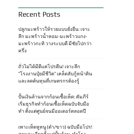
Recent Posts
ปลูกมะพร้าวให้รวยแบบยั่งยืน: เจาะ
ลึก มะพร้าวน้ำหอม-มะพร้าวแกง-
มะพร้าวกะทิ วางระบบดี มีชัยไปกว่า
ครึ่ง
ถั่วไม่ได้มีดีแค่โปรตีน! เจาะลึก
“โรงงานปุ๋ยมีชีวิต” เคล็ดลับกู้หน้าดิน
และลดต้นทุนที่เกษตรกรต้องรู้
ปั้นเงินล้านจากก้อนเชื้อเห็ด: คัมภีร์
เริ่มธุรกิจทำก้อนเชื้อเห็ดฉบับจับมือ
ทำ ตั้งแต่ศูนย์จนมีออเดอร์ตลอดปี
เพาะเห็ดหูหนู (ดำ/ขาว) ฉบับมือโปร!
สอนละเอียดตั้งแต่ปั้นก้อน-ทำโรง