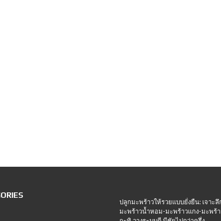
ORIES
ปลูกมะพร้าวให้รวยแบบยั่งยืน: เจาะลึ
มะพร้าวน้ำหอม-มะพร้าวแกง-มะพร้า
กะทิ วางระบบดี มีชัยไปกว่าครึ่ง