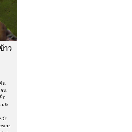
ข้าว
ค้น
่อน
ื่อ
h. &
า
หวัด
ศษของ