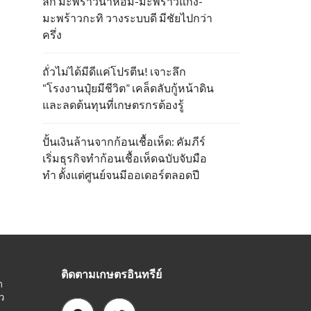
ลึก มะพร้าวน้ำหอม-มะพร้าวแกง-
มะพร้าวกะทิ วางระบบดี มีชัยไปกว่า
ครึ่ง
ถั่วไม่ได้มีดีแค่โปรตีน! เจาะลึก
“โรงงานปุ๋ยมีชีวิต” เคล็ดลับกู้หน้าดิน
และลดต้นทุนที่เกษตรกรต้องรู้
ปั้นเงินล้านจากก้อนเชื้อเห็ด: คัมภีร์
เริ่มธุรกิจทำก้อนเชื้อเห็ดฉบับจับมือ
ทำ ตั้งแต่ศูนย์จนมีออเดอร์ตลอดปี
ติดตามเกษตรอินทรีย์
ก
ว