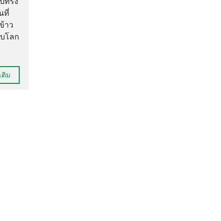
ูปทรง
ที่
ข้าว
ดับโลก
เติม