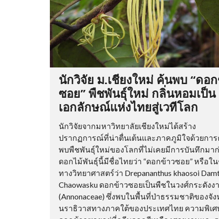
นักวิจัย ม.เชียงใหม่ ค้นพบ “ดอก
ซอย” พืชพันธุ์ใหม่ กลิ่นหอมเป็น
เอกลักษณ์แห่งไทยสู่เวทีโลก
นักวิจัยจากมหาวิทยาลัยเชียงใหม่ได้สร้าง
ปรากฏการณ์ที่น่าตื่นเต้นและภาคภูมิใจด้วยการ
พบพืชพันธุ์ใหม่ของโลกที่ไม่เคยมีการบันทึกมาก
ดอกไม้พันธุ์นี้มีชื่อไทยว่า “ดอกข้าวซอย” หรือในช
ทางวิทยาศาสตร์ว่า Drepananthus khaosoi Damt
Chaowasku ดอกข้าวซอยเป็นพืชในวงศ์กระดังง
(Annonaceae) ซึ่งพบในพื้นที่ป่าธรรมชาติของจัง
นราธิวาสทางภาคใต้ของประเทศไทย ความพิเ