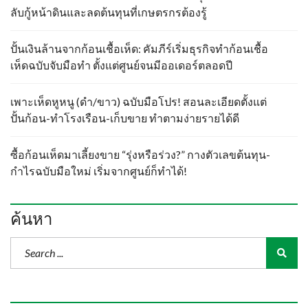
ลับกู้หน้าดินและลดต้นทุนที่เกษตรกรต้องรู้
ปั้นเงินล้านจากก้อนเชื้อเห็ด: คัมภีร์เริ่มธุรกิจทำก้อนเชื้อ
เห็ดฉบับจับมือทำ ตั้งแต่ศูนย์จนมีออเดอร์ตลอดปี
เพาะเห็ดหูหนู (ดำ/ขาว) ฉบับมือโปร! สอนละเอียดตั้งแต่
ปั้นก้อน-ทำโรงเรือน-เก็บขาย ทำตามง่ายรายได้ดี
ซื้อก้อนเห็ดมาเลี้ยงขาย “รุ่งหรือร่วง?” กางตัวเลขต้นทุน-
กำไรฉบับมือใหม่ เริ่มจากศูนย์ก็ทำได้!
ค้นหา