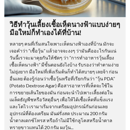
วิธีทำวุ้นเลี้ยงเชื้อเห็ดนางฟ้าแบบง่ายๆ
มือใหม่ก็ทำเองได้ที่บ้าน!
หลายๆ คนที่เริ่มสนใจเพาะเห็ดนางฟ้าเองที่บ้าน มักจะ
เจอคำว่า “เชื้อวุ้น” แล้วอาจจะงงๆ ว่ามันคืออะไรกันแน่
วันนี้เราจะมาคุยกันให้ชัดๆ ว่า “การทำอาหารวุ้นเลี้ยง
เชื้อเห็ดนางฟ้า” มีขั้นตอนยังไงบ้าง รับรองว่าทำตามง่าย
ไม่ยุ่งยาก มือใหม่ที่เพิ่งเริ่มต้นก็ทำได้สบายๆ เลยจ้า ก่อน
อื่นเลย ต้องรู้ก่อนว่าเชื้อวุ้นหรือที่เรียกกันว่า “วุ้น PDA”
(Potato Dextrose Agar) คือสารอาหารที่เห็ดจะใช้ใน
การขยายเส้นใยของมัน ก่อนจะนำไปเพาะเลี้ยงต่อใน
เมล็ดธัญพืชหรือวัสดุอื่นๆ เพื่อให้ได้เชื้อเห็ดที่แข็งแรง
และโตไว เรามาเริ่มจากเตรียมอุปกรณ์กันก่อนเลย
อุปกรณ์ที่ต้องเตรียม มันฝรั่งสด ประมาณ 200 กรัม
น้ำตาลเดกซ์โทรส หรือถ้าไม่มีใช้กลูโคสหรือน้ำตาล
ทรายขาวแทนได้ 20 กรัม ผงวุ้น...