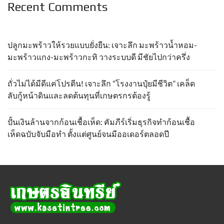
Recent Comments
ปลูกมะพร้าวให้รวยแบบยั่งยืน: เจาะลึก มะพร้าวน้ำหอม-
มะพร้าวแกง-มะพร้าวกะทิ วางระบบดี มีชัยไปกว่าครึ่ง
ถั่วไม่ได้มีดีแค่โปรตีน! เจาะลึก “โรงงานปุ๋ยมีชีวิต” เคล็ด
ลับกู้หน้าดินและลดต้นทุนที่เกษตรกรต้องรู้
ปั้นเงินล้านจากก้อนเชื้อเห็ด: คัมภีร์เริ่มธุรกิจทำก้อนเชื้อ
เห็ดฉบับจับมือทำ ตั้งแต่ศูนย์จนมีออเดอร์ตลอดปี