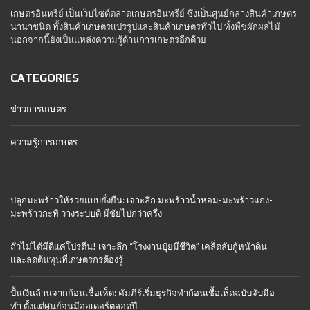
เกษตรอินทรีย์ เป็นเว็บไซต์ตลาดเกษตรอินทรีย์ ซึ่งเป็นศูนย์กลางสินค้าเกษตร
นานาชนิด ทั้งสินค้าเกษตรแปรรูปและสินค้าเกษตรทั่วไป ทั้งพืชผักผลไม้
นอกจากนี้ยังเป็นแหล่งความรู้ด้านการเกษตรอีกด้วย
CATEGORIES
ข่าวการเกษตร
ความรู้การเกษตร
ปลูกมะพร้าวให้รวยแบบยั่งยืน: เจาะลึก มะพร้าวน้ำหอม-มะพร้าวแกง-
มะพร้าวกะทิ วางระบบดี มีชัยไปกว่าครึ่ง
ถั่วไม่ได้มีดีแค่โปรตีน! เจาะลึก “โรงงานปุ๋ยมีชีวิต” เคล็ดลับกู้หน้าดิน
และลดต้นทุนที่เกษตรกรต้องรู้
ปั้นเงินล้านจากก้อนเชื้อเห็ด: คัมภีร์เริ่มธุรกิจทำก้อนเชื้อเห็ดฉบับจับมือ
ทำ ตั้งแต่ศูนย์จนมีออเดอร์ตลอดปี