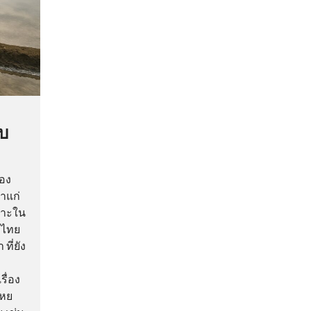
บบ
้อง
่าแก่
พาะใน
งไทย
ี่ยัง
รื่อง
เหย