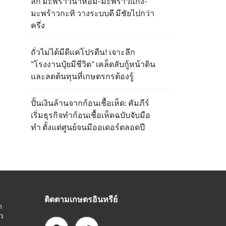
ลึก มะพร้าวน้ำหอม-มะพร้าวแกง-
มะพร้าวกะทิ วางระบบดี มีชัยไปกว่า
ครึ่ง
ถั่วไม่ได้มีดีแค่โปรตีน! เจาะลึก
“โรงงานปุ๋ยมีชีวิต” เคล็ดลับกู้หน้าดิน
และลดต้นทุนที่เกษตรกรต้องรู้
ปั้นเงินล้านจากก้อนเชื้อเห็ด: คัมภีร์
เริ่มธุรกิจทำก้อนเชื้อเห็ดฉบับจับมือ
ทำ ตั้งแต่ศูนย์จนมีออเดอร์ตลอดปี
ติดตามเกษตรอินทรีย์
ก
ว