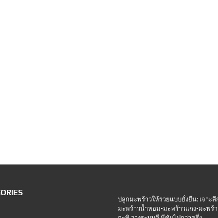
ORIES
ปลูกมะพร้าวให้รวยแบบยั่งยืน: เจาะลึ
มะพร้าวน้ำหอม-มะพร้าวแกง-มะพร้า
กะทิ วางระบบดี มีชัยไปกว่าครึ่ง