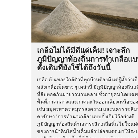
เกลือไม่ได้มีดีแค่เค็ม! เจาะลึก
ภูมิปัญญาท้องถิ่นการทำเกลือแ
ดั้งเดิมที่ยังใช้ได้ถึงวันนี้
เกลือ เป็นของใกล้ตัวที่ทุกบ้านต้องมี แต่รู้มั้ยว่าเบื
หลังเกลือเม็ดขาว ๆ เหล่านี้ มีภูมิปัญญาท้องถิ่นเก
ที่สืบทอดกันมายาวนานหลายชั่วอายุคน โดยเฉ
พื้นที่ภาคกลางและภาคตะวันออกเฉียงเหนือขอ
เช่น สมุทรสาคร สมุทรสงคราม และนครราชสีมา ท
คงรักษา “การทำนาเกลือ” แบบดั้งเดิมไว้อย่างดี
ภูมิปัญญาท้องถิ่นด้านการผลิตเกลือนั้น ไม่ใช่แค่เ
ของการนำดินใส่น้ำเค็มแล้วปล่อยแดดเผาให้ระ