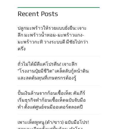
Recent Posts
ปลูกมะพร้าวให้รวยแบบยั่งยืน: เจาะ
ลึก มะพร้าวน้ำหอม-มะพร้าวแกง-
มะพร้าวกะทิ วางระบบดี มีชัยไปกว่า
ครึ่ง
ถั่วไม่ได้มีดีแค่โปรตีน! เจาะลึก
“โรงงานปุ๋ยมีชีวิต” เคล็ดลับกู้หน้าดิน
และลดต้นทุนที่เกษตรกรต้องรู้
ปั้นเงินล้านจากก้อนเชื้อเห็ด: คัมภีร์
เริ่มธุรกิจทำก้อนเชื้อเห็ดฉบับจับมือ
ทำ ตั้งแต่ศูนย์จนมีออเดอร์ตลอดปี
เพาะเห็ดหูหนู (ดำ/ขาว) ฉบับมือโปร!
สอนละเอียดตั้งแต่ปั้นก้อน-ทำโรง