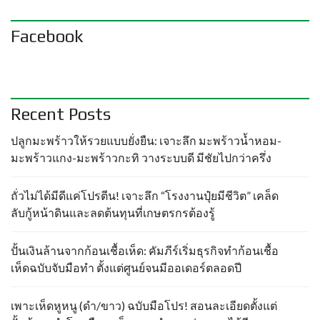
Facebook
Recent Posts
ปลูกมะพร้าวให้รวยแบบยั่งยืน: เจาะลึก มะพร้าวน้ำหอม-
มะพร้าวแกง-มะพร้าวกะทิ วางระบบดี มีชัยไปกว่าครึ่ง
ถั่วไม่ได้มีดีแค่โปรตีน! เจาะลึก “โรงงานปุ๋ยมีชีวิต” เคล็ด
ลับกู้หน้าดินและลดต้นทุนที่เกษตรกรต้องรู้
ปั้นเงินล้านจากก้อนเชื้อเห็ด: คัมภีร์เริ่มธุรกิจทำก้อนเชื้อ
เห็ดฉบับจับมือทำ ตั้งแต่ศูนย์จนมีออเดอร์ตลอดปี
เพาะเห็ดหูหนู (ดำ/ขาว) ฉบับมือโปร! สอนละเอียดตั้งแต่