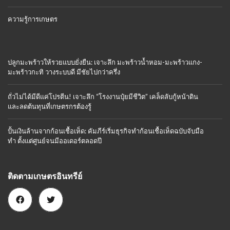
ความรู้การเกษตร
ปลูกมะพร้าวให้รวยแบบยั่งยืน: เจาะลึก มะพร้าวน้ำหอม-มะพร้าวแกง-
มะพร้าวกะทิ วางระบบดี มีชัยไปกว่าครึ่ง
ถั่วไม่ได้มีดีแค่โปรตีน! เจาะลึก “โรงงานปุ๋ยมีชีวิต” เคล็ดลับกู้หน้าดิน
และลดต้นทุนที่เกษตรกรต้องรู้
ปั้นเงินล้านจากก้อนเชื้อเห็ด: คัมภีร์เริ่มธุรกิจทำก้อนเชื้อเห็ดฉบับจับมือ
ทำ ตั้งแต่ศูนย์จนมีออเดอร์ตลอดปี
ติดตามเกษตรอินทรีย์