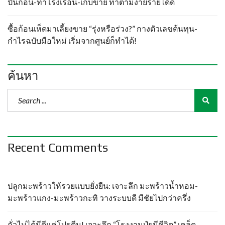
ปั้นก้อน-ทำโรงเรือน-เก็บขาย ทำตามง่ายรายได้ดี
ซื้อก้อนเห็ดมาเลี้ยงขาย “รุ่งหรือร่วง?” กางตัวเลขต้นทุน-
กำไรฉบับมือใหม่ เริ่มจากศูนย์ก็ทำได้!
ค้นหา
Recent Comments
ปลูกมะพร้าวให้รวยแบบยั่งยืน: เจาะลึก มะพร้าวน้ำหอม-
มะพร้าวแกง-มะพร้าวกะทิ วางระบบดี มีชัยไปกว่าครึ่ง
ถั่วไม่ได้มีดีแค่โปรตีน! เจาะลึก “โรงงานปุ๋ยมีชีวิต” เคล็ด