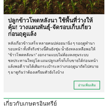
ปลูกข้าวโพดหลังนา ใช้พื้นที่ว่างให้
คุ้ม! วางแผนพันธุ์-จัดรอบเก็บเกี่ยว
ก่อนฤดูแล้ง
หลังเกี่ยวข้าวเสร็จ หลายคนปล่อยนานิ่ง ๆ รอฤดูทำนา
รอบหน้า ทั้งที่จริงช่วงนี้ดินยังชุ่ม น้ำยังหลงเหลือพอให้
“ข้าวโพดหลังนา” งอกงามแบบไม่ต้องลงทุนระบบ
ชลประทานใหญ่โต แถมปลูกเสร็จก็เก็บขายได้ก่อนหน้า
แล้งพอดี รายได้เติมกระเป๋าระหว่างรอฤดูนาถัดไปสบาย
ๆ มาดูกันว่าต้องเตรียมตัวยังไงบ้าง
อ่านเพิ่มเติม
เกี่ยวกับเกษตรอินทรีย์