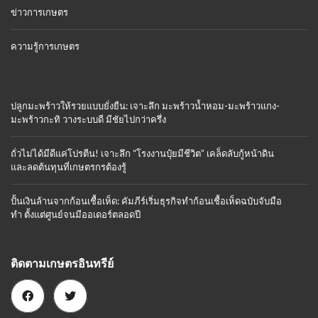
ข่าวการเกษตร
ความรู้การเกษตร
ปลูกมะพร้าวให้รวยแบบยั่งยืน: เจาะลึก มะพร้าวน้ำหอม-มะพร้าวแกง-
มะพร้าวกะทิ วางระบบดี มีชัยไปกว่าครึ่ง
ถั่วไม่ได้มีดีแค่โปรตีน! เจาะลึก “โรงงานปุ๋ยมีชีวิต” เคล็ดลับกู้หน้าดิน
และลดต้นทุนที่เกษตรกรต้องรู้
ปั้นเงินล้านจากก้อนเชื้อเห็ด: คัมภีร์เริ่มธุรกิจทำก้อนเชื้อเห็ดฉบับจับมือ
ทำ ตั้งแต่ศูนย์จนมีออเดอร์ตลอดปี
ติดตามเกษตรอินทรีย์