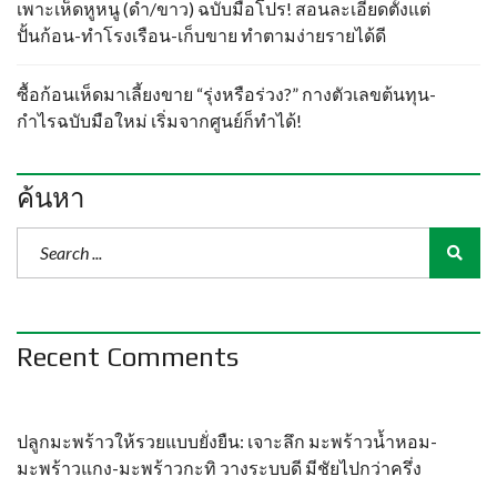
เพาะเห็ดหูหนู (ดำ/ขาว) ฉบับมือโปร! สอนละเอียดตั้งแต่
ปั้นก้อน-ทำโรงเรือน-เก็บขาย ทำตามง่ายรายได้ดี
ซื้อก้อนเห็ดมาเลี้ยงขาย “รุ่งหรือร่วง?” กางตัวเลขต้นทุน-
กำไรฉบับมือใหม่ เริ่มจากศูนย์ก็ทำได้!
ค้นหา
Recent Comments
ปลูกมะพร้าวให้รวยแบบยั่งยืน: เจาะลึก มะพร้าวน้ำหอม-
มะพร้าวแกง-มะพร้าวกะทิ วางระบบดี มีชัยไปกว่าครึ่ง