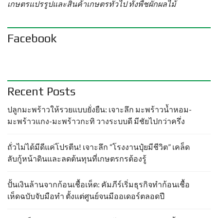
เกษตรแปรรูปและสินค้าเกษตรทั่วไป ทั้งพืชผักผลไม้
Facebook
Recent Posts
ปลูกมะพร้าวให้รวยแบบยั่งยืน: เจาะลึก มะพร้าวน้ำหอม-
มะพร้าวแกง-มะพร้าวกะทิ วางระบบดี มีชัยไปกว่าครึ่ง
ถั่วไม่ได้มีดีแค่โปรตีน! เจาะลึก “โรงงานปุ๋ยมีชีวิต” เคล็ด
ลับกู้หน้าดินและลดต้นทุนที่เกษตรกรต้องรู้
ปั้นเงินล้านจากก้อนเชื้อเห็ด: คัมภีร์เริ่มธุรกิจทำก้อนเชื้อ
เห็ดฉบับจับมือทำ ตั้งแต่ศูนย์จนมีออเดอร์ตลอดปี