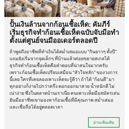
ปั้นเงินล้านจากก้อนเชื้อเห็ด: คัมภีร์
เริ่มธุรกิจทำก้อนเชื้อเห็ดฉบับจับมือทำ
ตั้งแต่ศูนย์จนมีออเดอร์ตลอดปี
ถ้าพูดถึงอาชีพที่ทำเงินได้สม่ำเสมอแบบ “กินยาวๆ ทั้งปี”
แถมยังเริ่มจากจุดเล็กๆ ที่บ้านแล้วค่อยขยายสเกลได้
ธุรกิจทำก้อนเชื้อเห็ดคือคำตอบที่น่าสนใจมากครับ
เพราะก้อนเชื้อเห็ดเปรียบเสมือน “หัวใจหลัก” ของวงการ
นี้เลย ใครที่เคยลองเพาะเห็ดจะรู้ดีว่า ถ้าได้ “ก้อนดี” มา
ทุกอย่างก็ง่ายไปกว่าครึ่ง ดอกออกมาสวย น้ำหนักดี ไม่
เน่าง่าย ซึ่งในตลาดบ้านเราเนี่ย คนเพาะเห็ดมือสมัครเล่น
ยันมืออาชีพเขามองหาก้อนเชื้อที่มีคุณภาพ สม่ำเสมอ
และเชื่อถือได้อยู่ตลอดเวลา
อ่านเพิ่มเติม