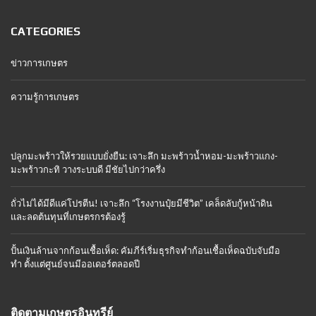
CATEGORIES
ข่าวการเกษตร
ความรู้การเกษตร
ปลูกมะพร้าวให้รวยแบบยั่งยืน: เจาะลึก มะพร้าวน้ำหอม-มะพร้าวแกง-
มะพร้าวกะทิ วางระบบดี มีชัยไปกว่าครึ่ง
ถั่วไม่ได้มีดีแค่โปรตีน! เจาะลึก “โรงงานปุ๋ยมีชีวิต” เคล็ดลับกู้หน้าดิน
และลดต้นทุนที่เกษตรกรต้องรู้
ปั้นเงินล้านจากก้อนเชื้อเห็ด: คัมภีร์เริ่มธุรกิจทำก้อนเชื้อเห็ดฉบับจับมือ
ทำ ตั้งแต่ศูนย์จนมีออเดอร์ตลอดปี
ติดตามเกษตรอินทรีย์