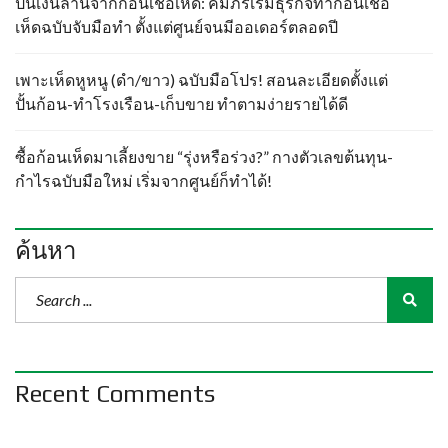
ปั้นเงินล้านจากก้อนเชื้อเห็ด: คัมภีร์เริ่มธุรกิจทำก้อนเชื้อ
เห็ดฉบับจับมือทำ ตั้งแต่ศูนย์จนมีออเดอร์ตลอดปี
เพาะเห็ดหูหนู (ดำ/ขาว) ฉบับมือโปร! สอนละเอียดตั้งแต่
ปั้นก้อน-ทำโรงเรือน-เก็บขาย ทำตามง่ายรายได้ดี
ซื้อก้อนเห็ดมาเลี้ยงขาย “รุ่งหรือร่วง?” กางตัวเลขต้นทุน-
กำไรฉบับมือใหม่ เริ่มจากศูนย์ก็ทำได้!
ค้นหา
Recent Comments