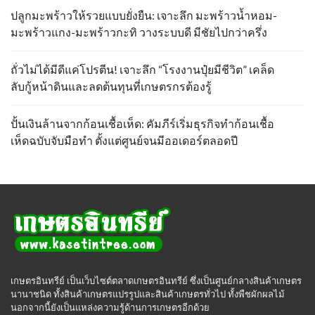
ปลูกมะพร้าวให้รวยแบบยั่งยืน: เจาะลึก มะพร้าวน้ำหอม-
มะพร้าวแกง-มะพร้าวกะทิ วางระบบดี มีชัยไปกว่าครึ่ง
ถั่วไม่ได้มีดีแค่โปรตีน! เจาะลึก “โรงงานปุ๋ยมีชีวิต” เคล็ด
ลับกู้หน้าดินและลดต้นทุนที่เกษตรกรต้องรู้
ปั้นเงินล้านจากก้อนเชื้อเห็ด: คัมภีร์เริ่มธุรกิจทำก้อนเชื้อ
เห็ดฉบับจับมือทำ ตั้งแต่ศูนย์จนมีออเดอร์ตลอดปี
เกษตรอินทรีย์ เป็นเว็บไซต์ตลาดเกษตรอินทรีย์ ซึ่งเป็นศูนย์กลางสินค้าเกษตร
นานาชนิด ทั้งสินค้าเกษตรแปรรูปและสินค้าเกษตรทั่วไป ทั้งพืชผักผลไม้
นอกจากนี้ยังเป็นแหล่งความรู้ด้านการเกษตรอีกด้วย