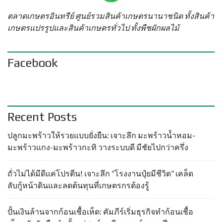
ตลาดเกษตรอินทรีย์ ศูนย์รวมสินค้าเกษตรนานาชนิด ทั้งสินค้า
เกษตรแปรรูปและสินค้าเกษตรทั่วไป ทั้งพืชผักผลไม้
Facebook
Recent Posts
ปลูกมะพร้าวให้รวยแบบยั่งยืน: เจาะลึก มะพร้าวน้ำหอม-
มะพร้าวแกง-มะพร้าวกะทิ วางระบบดี มีชัยไปกว่าครึ่ง
ถั่วไม่ได้มีดีแค่โปรตีน! เจาะลึก “โรงงานปุ๋ยมีชีวิต” เคล็ด
ลับกู้หน้าดินและลดต้นทุนที่เกษตรกรต้องรู้
ปั้นเงินล้านจากก้อนเชื้อเห็ด: คัมภีร์เริ่มธุรกิจทำก้อนเชื้อ