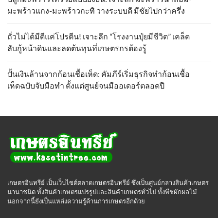
มะพร้าวแกง-มะพร้าวกะทิ วางระบบดี มีชัยไปกว่าครึ่ง
ถั่วไม่ได้มีดีแค่โปรตีน! เจาะลึก “โรงงานปุ๋ยมีชีวิต” เคล็ด
ลับกู้หน้าดินและลดต้นทุนที่เกษตรกรต้องรู้
ปั้นเงินล้านจากก้อนเชื้อเห็ด: คัมภีร์เริ่มธุรกิจทำก้อนเชื้อ
เห็ดฉบับจับมือทำ ตั้งแต่ศูนย์จนมีออเดอร์ตลอดปี
เกษตรอินทรีย์ เป็นเว็บไซต์ตลาดเกษตรอินทรีย์ ซึ่งเป็นศูนย์กลางสินค้าเกษตร
นานาชนิด ทั้งสินค้าเกษตรแปรรูปและสินค้าเกษตรทั่วไป ทั้งพืชผักผลไม้
นอกจากนี้ยังเป็นแหล่งความรู้ด้านการเกษตรอีกด้วย