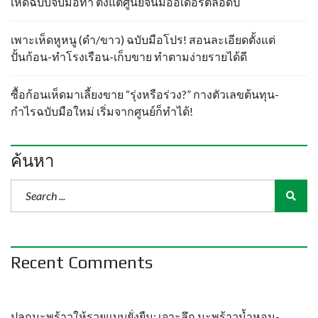
เห็ดฉบับจับมือทำ ตั้งแต่ศูนย์จนมีออเดอร์ตลอดปี
เพาะเห็ดหูหนู (ดำ/ขาว) ฉบับมือโปร! สอนละเอียดตั้งแต่
ปั้นก้อน-ทำโรงเรือน-เก็บขาย ทำตามง่ายรายได้ดี
ซื้อก้อนเห็ดมาเลี้ยงขาย “รุ่งหรือร่วง?” กางตัวเลขต้นทุน-
กำไรฉบับมือใหม่ เริ่มจากศูนย์ก็ทำได้!
ค้นหา
Recent Comments
ปลูกมะพร้าวให้รวยแบบยั่งยืน: เจาะลึก มะพร้าวน้ำหอม-