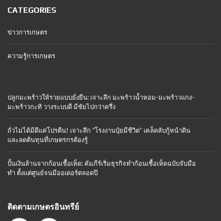
CATEGORIES
ข่าวการเกษตร
ความรู้การเกษตร
ปลูกมะพร้าวให้รวยแบบยั่งยืน: เจาะลึก มะพร้าวน้ำหอม-มะพร้าวแกง-
มะพร้าวกะทิ วางระบบดี มีชัยไปกว่าครึ่ง
ถั่วไม่ได้มีดีแค่โปรตีน! เจาะลึก “โรงงานปุ๋ยมีชีวิต” เคล็ดลับกู้หน้าดิน
และลดต้นทุนที่เกษตรกรต้องรู้
ปั้นเงินล้านจากก้อนเชื้อเห็ด: คัมภีร์เริ่มธุรกิจทำก้อนเชื้อเห็ดฉบับจับมือ
ทำ ตั้งแต่ศูนย์จนมีออเดอร์ตลอดปี
ติดตามเกษตรอินทรีย์