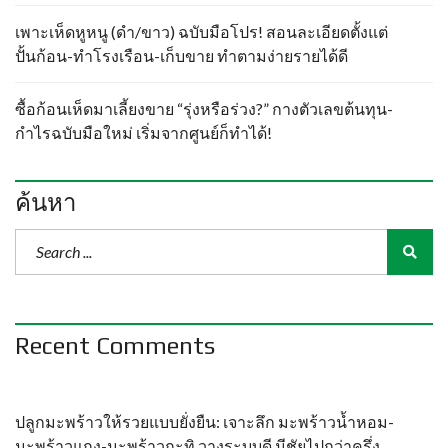
เพาะเห็ดหูหนู (ดำ/ขาว) ฉบับมือโปร! สอนละเอียดตั้งแต่
ปั้นก้อน-ทำโรงเรือน-เก็บขาย ทำตามง่ายรายได้ดี
ซื้อก้อนเห็ดมาเลี้ยงขาย “รุ่งหรือร่วง?” กางตัวเลขต้นทุน-
กำไรฉบับมือใหม่ เริ่มจากศูนย์ก็ทำได้!
ค้นหา
Recent Comments
ปลูกมะพร้าวให้รวยแบบยั่งยืน: เจาะลึก มะพร้าวน้ำหอม-
มะพร้าวแกง-มะพร้าวกะทิ วางระบบดี มีชัยไปกว่าครึ่ง