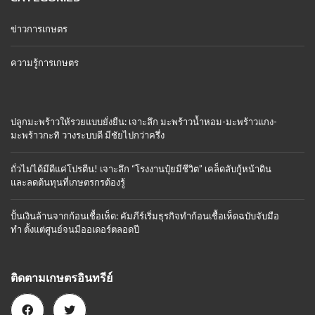
ข่าวการเกษตร
ความรู้การเกษตร
ปลูกมะพร้าวให้รวยแบบยั่งยืน: เจาะลึก มะพร้าวน้ำหอม-มะพร้าวแกง-
มะพร้าวกะทิ วางระบบดี มีชัยไปกว่าครึ่ง
ถั่วไม่ได้มีดีแค่โปรตีน! เจาะลึก “โรงงานปุ๋ยมีชีวิต” เคล็ดลับกู้หน้าดิน
และลดต้นทุนที่เกษตรกรต้องรู้
ปั้นเงินล้านจากก้อนเชื้อเห็ด: คัมภีร์เริ่มธุรกิจทำก้อนเชื้อเห็ดฉบับจับมือ
ทำ ตั้งแต่ศูนย์จนมีออเดอร์ตลอดปี
ติดตามเกษตรอินทรีย์