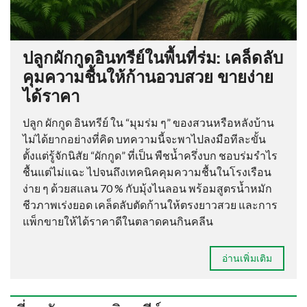
ปลูกผักกูดอินทรีย์ในพื้นที่ร่ม: เคล็ดลับ
คุมความชื้นให้ก้านอวบสวย ขายง่าย
ได้ราคา
ปลูก ผักกูด อินทรีย์ ใน “มุมร่ม ๆ” ของสวนหรือหลังบ้าน
ไม่ได้ยากอย่างที่คิด บทความนี้จะพาไปลงมือทีละขั้น
ตั้งแต่รู้จักนิสัย “ผักกูด” ที่เป็น พืชน้ำครึ่งบก ชอบร่มรำไร
ชื้นแต่ไม่แฉะ ไปจนถึงเทคนิคคุมความชื้นในโรงเรือน
ง่าย ๆ ด้วยสแลน 70 % กับมุ้งไนลอน พร้อมสูตรน้ำหมัก
ชีวภาพเร่งยอด เคล็ดลับตัดก้านให้ตรงยาวสวย และการ
แพ็กขายให้ได้ราคาดีในตลาดคนกินคลีน
อ่านเพิ่มเติม