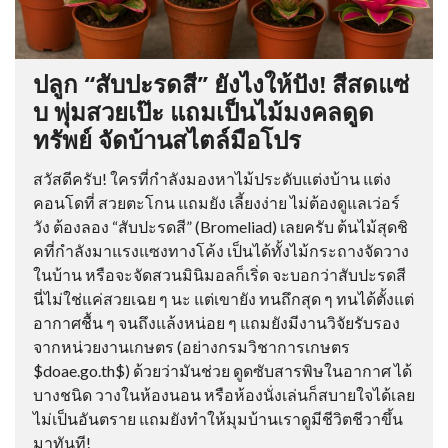
ปลูก “สับปะรดสี” ยังไงให้ปัง! สีสดแซ่
บ พุ่มสวยเป๊ะ แถมเป็นไม้มงคลดูด
ทรัพย์ จัดบ้านสไตล์มือโปร
สวัสดีครับ! ใครที่กำลังมองหาไม้ประดับแต่งบ้าน แต่ง
คอนโดที่ สวยตะโกน แถมยัง เลี้ยงง่าย ไม่ต้องดูแลเว่อร์
วัง ต้องลอง “สับปะรดสี” (Bromeliad) เลยครับ ต้นไม้สุดชิ
คที่กำลังมาแรงแซงทางโค้ง เป็นได้ทั้งไม้กระถางจัดวาง
ในบ้าน หรือจะจัดสวนมินิมอลก็เริ่ด จะบอกว่าสับปะรดสี
นี่ไม่ใช่แค่สวยเฉย ๆ นะ แต่เขายัง ทนถึกสุด ๆ ทนได้ตั้งแต่
อากาศชื้น ๆ จนถึงแล้งหน่อย ๆ แถมยังมีงานวิจัยรับรอง
จากหน่วยงานเกษตร (อย่างกรมวิชาการเกษตร
$doae.go.th$) ด้วยว่ามันช่วย ดูดซับสารพิษในอากาศ ได้
บางชนิด วางในห้องนอน หรือห้องนั่งเล่นก็สบายใจได้เลย
ไม่เป็นอันตราย แถมยังทำให้มุมบ้านเราดูมีชีวิตชีวาขึ้น
มาทันที!