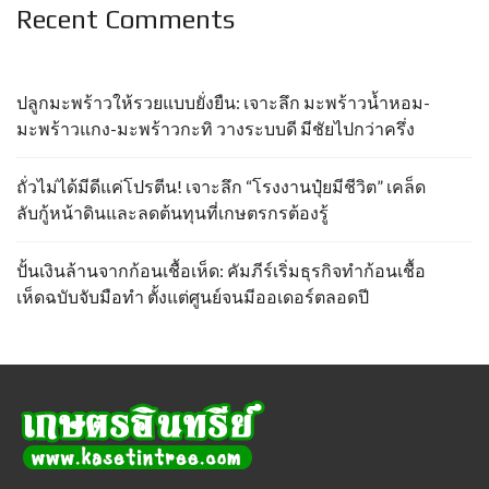
Recent Comments
ปลูกมะพร้าวให้รวยแบบยั่งยืน: เจาะลึก มะพร้าวน้ำหอม-
มะพร้าวแกง-มะพร้าวกะทิ วางระบบดี มีชัยไปกว่าครึ่ง
ถั่วไม่ได้มีดีแค่โปรตีน! เจาะลึก “โรงงานปุ๋ยมีชีวิต” เคล็ด
ลับกู้หน้าดินและลดต้นทุนที่เกษตรกรต้องรู้
ปั้นเงินล้านจากก้อนเชื้อเห็ด: คัมภีร์เริ่มธุรกิจทำก้อนเชื้อ
เห็ดฉบับจับมือทำ ตั้งแต่ศูนย์จนมีออเดอร์ตลอดปี