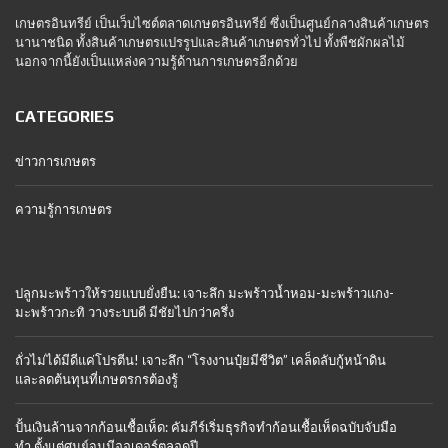
เกษตรอินทรีย์ เป็นเว็บไซต์ตลาดเกษตรอินทรีย์ ซึ่งเป็นศูนย์กลางสินค้าเกษตร
นานาชนิด ทั้งสินค้าเกษตรแปรรูปและสินค้าเกษตรทั่วไป ทั้งพืชผักผลไม้
นอกจากนี้ยังเป็นแหล่งความรู้ด้านการเกษตรอีกด้วย
CATEGORIES
ข่าวการเกษตร
ความรู้การเกษตร
ปลูกมะพร้าวให้รวยแบบยั่งยืน: เจาะลึก มะพร้าวน้ำหอม-มะพร้าวแกง-
มะพร้าวกะทิ วางระบบดี มีชัยไปกว่าครึ่ง
ถั่วไม่ได้มีดีแค่โปรตีน! เจาะลึก “โรงงานปุ๋ยมีชีวิต” เคล็ดลับกู้หน้าดิน
และลดต้นทุนที่เกษตรกรต้องรู้
ปั้นเงินล้านจากก้อนเชื้อเห็ด: คัมภีร์เริ่มธุรกิจทำก้อนเชื้อเห็ดฉบับจับมือ
ทำ ตั้งแต่ศูนย์จนมีออเดอร์ตลอดปี