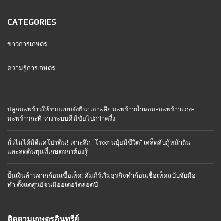
CATEGORIES
ข่าวการเกษตร
ความรู้การเกษตร
ปลูกมะพร้าวให้รวยแบบยั่งยืน: เจาะลึก มะพร้าวน้ำหอม-มะพร้าวแกง-
มะพร้าวกะทิ วางระบบดี มีชัยไปกว่าครึ่ง
ถั่วไม่ได้มีดีแค่โปรตีน! เจาะลึก “โรงงานปุ๋ยมีชีวิต” เคล็ดลับกู้หน้าดิน
และลดต้นทุนที่เกษตรกรต้องรู้
ปั้นเงินล้านจากก้อนเชื้อเห็ด: คัมภีร์เริ่มธุรกิจทำก้อนเชื้อเห็ดฉบับจับมือ
ทำ ตั้งแต่ศูนย์จนมีออเดอร์ตลอดปี
ติดตามเกษตรอินทรีย์