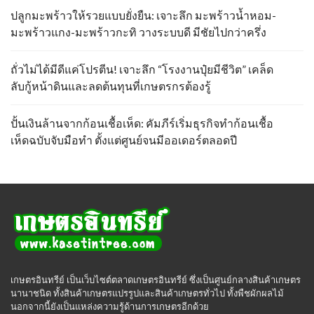
ปลูกมะพร้าวให้รวยแบบยั่งยืน: เจาะลึก มะพร้าวน้ำหอม-
มะพร้าวแกง-มะพร้าวกะทิ วางระบบดี มีชัยไปกว่าครึ่ง
ถั่วไม่ได้มีดีแค่โปรตีน! เจาะลึก “โรงงานปุ๋ยมีชีวิต” เคล็ด
ลับกู้หน้าดินและลดต้นทุนที่เกษตรกรต้องรู้
ปั้นเงินล้านจากก้อนเชื้อเห็ด: คัมภีร์เริ่มธุรกิจทำก้อนเชื้อ
เห็ดฉบับจับมือทำ ตั้งแต่ศูนย์จนมีออเดอร์ตลอดปี
เกษตรอินทรีย์ เป็นเว็บไซต์ตลาดเกษตรอินทรีย์ ซึ่งเป็นศูนย์กลางสินค้าเกษตร
นานาชนิด ทั้งสินค้าเกษตรแปรรูปและสินค้าเกษตรทั่วไป ทั้งพืชผักผลไม้
นอกจากนี้ยังเป็นแหล่งความรู้ด้านการเกษตรอีกด้วย