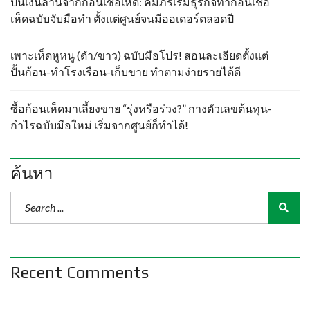
ปั้นเงินล้านจากก้อนเชื้อเห็ด: คัมภีร์เริ่มธุรกิจทำก้อนเชื้อ
เห็ดฉบับจับมือทำ ตั้งแต่ศูนย์จนมีออเดอร์ตลอดปี
เพาะเห็ดหูหนู (ดำ/ขาว) ฉบับมือโปร! สอนละเอียดตั้งแต่
ปั้นก้อน-ทำโรงเรือน-เก็บขาย ทำตามง่ายรายได้ดี
ซื้อก้อนเห็ดมาเลี้ยงขาย “รุ่งหรือร่วง?” กางตัวเลขต้นทุน-
กำไรฉบับมือใหม่ เริ่มจากศูนย์ก็ทำได้!
ค้นหา
Recent Comments