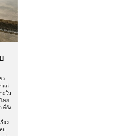
บบ
้อง
่าแก่
พาะใน
งไทย
ี่ยัง
รื่อง
เหย