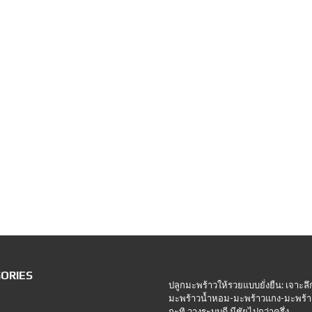
ORIES
ปลูกมะพร้าวให้รวยแบบยั่งยืน: เจาะลึ
มะพร้าวน้ำหอม-มะพร้าวแกง-มะพร้า
กะทิ วางระบบดี มีชัยไปกว่าครึ่ง