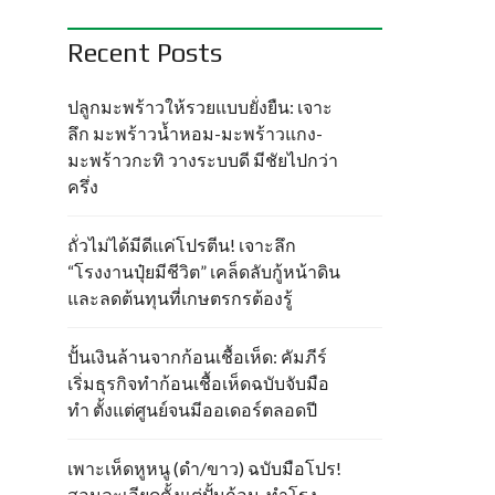
Recent Posts
ปลูกมะพร้าวให้รวยแบบยั่งยืน: เจาะ
ลึก มะพร้าวน้ำหอม-มะพร้าวแกง-
มะพร้าวกะทิ วางระบบดี มีชัยไปกว่า
ครึ่ง
ถั่วไม่ได้มีดีแค่โปรตีน! เจาะลึก
“โรงงานปุ๋ยมีชีวิต” เคล็ดลับกู้หน้าดิน
และลดต้นทุนที่เกษตรกรต้องรู้
ปั้นเงินล้านจากก้อนเชื้อเห็ด: คัมภีร์
เริ่มธุรกิจทำก้อนเชื้อเห็ดฉบับจับมือ
ทำ ตั้งแต่ศูนย์จนมีออเดอร์ตลอดปี
เพาะเห็ดหูหนู (ดำ/ขาว) ฉบับมือโปร!
สอนละเอียดตั้งแต่ปั้นก้อน-ทำโรง