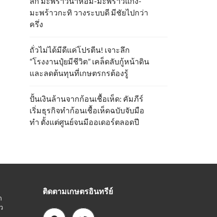
ลึก มะพร้าวน้ำหอม-มะพร้าวแกง-
มะพร้าวกะทิ วางระบบดี มีชัยไปกว่า
ครึ่ง
ถั่วไม่ได้มีดีแค่โปรตีน! เจาะลึก
“โรงงานปุ๋ยมีชีวิต” เคล็ดลับกู้หน้าดิน
และลดต้นทุนที่เกษตรกรต้องรู้
ปั้นเงินล้านจากก้อนเชื้อเห็ด: คัมภีร์
เริ่มธุรกิจทำก้อนเชื้อเห็ดฉบับจับมือ
ทำ ตั้งแต่ศูนย์จนมีออเดอร์ตลอดปี
ติดตามเกษตรอินทรีย์
ก
ว