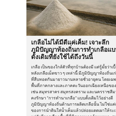
เกลือไม่ได้มีดีแค่เค็ม! เจาะลึก
ภูมิปัญญาท้องถิ่นการทำเกลือแ
ดั้งเดิมที่ยังใช้ได้ถึงวันนี้
เกลือ เป็นของใกล้ตัวที่ทุกบ้านต้องมี แต่รู้มั้ยว่าเบื
หลังเกลือเม็ดขาว ๆ เหล่านี้ มีภูมิปัญญาท้องถิ่นเก
ที่สืบทอดกันมายาวนานหลายชั่วอายุคน โดยเฉ
พื้นที่ภาคกลางและภาคตะวันออกเฉียงเหนือขอ
เช่น สมุทรสาคร สมุทรสงคราม และนครราชสีมา ท
คงรักษา “การทำนาเกลือ” แบบดั้งเดิมไว้อย่างดี
ภูมิปัญญาท้องถิ่นด้านการผลิตเกลือนั้น ไม่ใช่แค่เ
ของการนำดินใส่น้ำเค็มแล้วปล่อยแดดเผาให้ระ