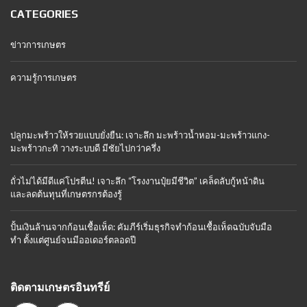
CATEGORIES
ข่าวการเกษตร
ความรู้การเกษตร
ปลูกมะพร้าวให้รวยแบบยั่งยืน: เจาะลึก มะพร้าวน้ำหอม-มะพร้าวแกง-
มะพร้าวกะทิ วางระบบดี มีชัยไปกว่าครึ่ง
ถั่วไม่ได้มีดีแค่โปรตีน! เจาะลึก “โรงงานปุ๋ยมีชีวิต” เคล็ดลับกู้หน้าดิน
และลดต้นทุนที่เกษตรกรต้องรู้
ปั้นเงินล้านจากก้อนเชื้อเห็ด: คัมภีร์เริ่มธุรกิจทำก้อนเชื้อเห็ดฉบับจับมือ
ทำ ตั้งแต่ศูนย์จนมีออเดอร์ตลอดปี
ติดตามเกษตรอินทรีย์