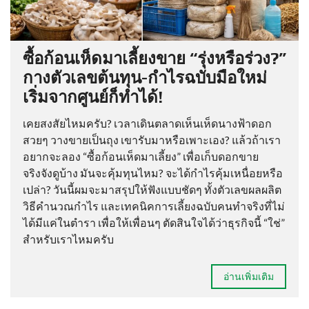
ซื้อก้อนเห็ดมาเลี้ยงขาย “รุ่งหรือร่วง?”
กางตัวเลขต้นทุน-กำไรฉบับมือใหม่
เริ่มจากศูนย์ก็ทำได้!
เคยสงสัยไหมครับ? เวลาเดินตลาดเห็นเห็ดนางฟ้าดอก
สวยๆ วางขายเป็นถุง เขารับมาหรือเพาะเอง? แล้วถ้าเรา
อยากจะลอง “ซื้อก้อนเห็ดมาเลี้ยง” เพื่อเก็บดอกขาย
จริงจังดูบ้าง มันจะคุ้มทุนไหม? จะได้กำไรคุ้มเหนื่อยหรือ
เปล่า? วันนี้ผมจะมาสรุปให้ฟังแบบชัดๆ ทั้งตัวเลขผลผลิต
วิธีคำนวณกำไร และเทคนิคการเลี้ยงฉบับคนทำจริงที่ไม่
ได้มีแค่ในตำรา เพื่อให้เพื่อนๆ ตัดสินใจได้ว่าธุรกิจนี้ “ใช่”
สำหรับเราไหมครับ
อ่านเพิ่มเติม