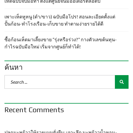
เห็ดฉบับจับมือทำ ตั้งแต่ศูนย์จนมีออเดอร์ตลอดปี
เพาะเห็ดหูหนู (ดำ/ขาว) ฉบับมือโปร! สอนละเอียดตั้งแต่
ปั้นก้อน-ทำโรงเรือน-เก็บขาย ทำตามง่ายรายได้ดี
ซื้อก้อนเห็ดมาเลี้ยงขาย “รุ่งหรือร่วง?” กางตัวเลขต้นทุน-
กำไรฉบับมือใหม่ เริ่มจากศูนย์ก็ทำได้!
ค้นหา
Recent Comments
ปลูกมะพร้าวให้รวยแบบยั่งยืน: เจาะลึก มะพร้าวน้ำหอม-