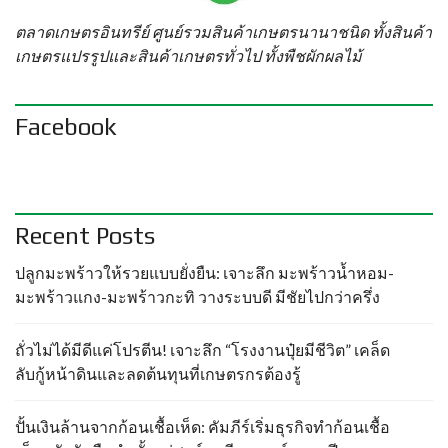
ตลาดเกษตรอินทรีย์ ศูนย์รวมสินค้าเกษตรนานาชนิด ทั้งสินค้า
เกษตรแปรรูปและสินค้าเกษตรทั่วไป ทั้งพืชผักผลไม้
Facebook
Recent Posts
ปลูกมะพร้าวให้รวยแบบยั่งยืน: เจาะลึก มะพร้าวน้ำหอม-
มะพร้าวแกง-มะพร้าวกะทิ วางระบบดี มีชัยไปกว่าครึ่ง
ถั่วไม่ได้มีดีแค่โปรตีน! เจาะลึก “โรงงานปุ๋ยมีชีวิต” เคล็ด
ลับกู้หน้าดินและลดต้นทุนที่เกษตรกรต้องรู้
ปั้นเงินล้านจากก้อนเชื้อเห็ด: คัมภีร์เริ่มธุรกิจทำก้อนเชื้อ