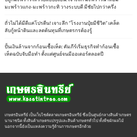
มะพร้าวแกง-มะพร้าวกะทิ วางระบบดี มีชัยไปกว่าครึ่ง
ถั่วไม่ได้มีดีแค่โปรตีน! เจาะลึก “โรงงานปุ๋ยมีชีวิต” เคล็ด
ลับกู้หน้าดินและลดต้นทุนที่เกษตรกรต้องรู้
ปั้นเงินล้านจากก้อนเชื้อเห็ด: คัมภีร์เริ่มธุรกิจทำก้อนเชื้อ
เห็ดฉบับจับมือทำ ตั้งแต่ศูนย์จนมีออเดอร์ตลอดปี
เกษตรอินทรีย์ เป็นเว็บไซต์ตลาดเกษตรอินทรีย์ ซึ่งเป็นศูนย์กลางสินค้าเกษตร
นานาชนิด ทั้งสินค้าเกษตรแปรรูปและสินค้าเกษตรทั่วไป ทั้งพืชผักผลไม้
นอกจากนี้ยังเป็นแหล่งความรู้ด้านการเกษตรอีกด้วย