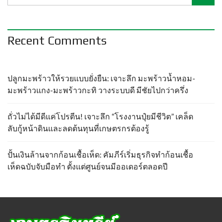
Recent Comments
ปลูกมะพร้าวให้รวยแบบยั่งยืน: เจาะลึก มะพร้าวน้ำหอม-
มะพร้าวแกง-มะพร้าวกะทิ วางระบบดี มีชัยไปกว่าครึ่ง
ถั่วไม่ได้มีดีแค่โปรตีน! เจาะลึก “โรงงานปุ๋ยมีชีวิต” เคล็ด
ลับกู้หน้าดินและลดต้นทุนที่เกษตรกรต้องรู้
ปั้นเงินล้านจากก้อนเชื้อเห็ด: คัมภีร์เริ่มธุรกิจทำก้อนเชื้อ
เห็ดฉบับจับมือทำ ตั้งแต่ศูนย์จนมีออเดอร์ตลอดปี