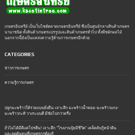
เกษตรอินทรีย์ เป็นเว็บไซต์ตลาดเกษตรอินทรีย์ ซึ่งเป็นศูนย์กลางสินค้าเกษตร
นานาชนิด ทั้งสินค้าเกษตรแปรรูปและสินค้าเกษตรทั่วไป ทั้งพืชผักผลไม้
นอกจากนี้ยังเป็นแหล่งความรู้ด้านการเกษตรอีกด้วย
CATEGORIES
ข่าวการเกษตร
ความรู้การเกษตร
ปลูกมะพร้าวให้รวยแบบยั่งยืน: เจาะลึก มะพร้าวน้ำหอม-มะพร้าวแกง-
มะพร้าวกะทิ วางระบบดี มีชัยไปกว่าครึ่ง
ถั่วไม่ได้มีดีแค่โปรตีน! เจาะลึก “โรงงานปุ๋ยมีชีวิต” เคล็ดลับกู้หน้าดิน
และลดต้นทุนที่เกษตรกรต้องรู้