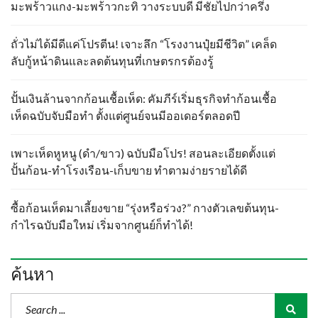
มะพร้าวแกง-มะพร้าวกะทิ วางระบบดี มีชัยไปกว่าครึ่ง
ถั่วไม่ได้มีดีแค่โปรตีน! เจาะลึก “โรงงานปุ๋ยมีชีวิต” เคล็ด
ลับกู้หน้าดินและลดต้นทุนที่เกษตรกรต้องรู้
ปั้นเงินล้านจากก้อนเชื้อเห็ด: คัมภีร์เริ่มธุรกิจทำก้อนเชื้อ
เห็ดฉบับจับมือทำ ตั้งแต่ศูนย์จนมีออเดอร์ตลอดปี
เพาะเห็ดหูหนู (ดำ/ขาว) ฉบับมือโปร! สอนละเอียดตั้งแต่
ปั้นก้อน-ทำโรงเรือน-เก็บขาย ทำตามง่ายรายได้ดี
ซื้อก้อนเห็ดมาเลี้ยงขาย “รุ่งหรือร่วง?” กางตัวเลขต้นทุน-
กำไรฉบับมือใหม่ เริ่มจากศูนย์ก็ทำได้!
ค้นหา