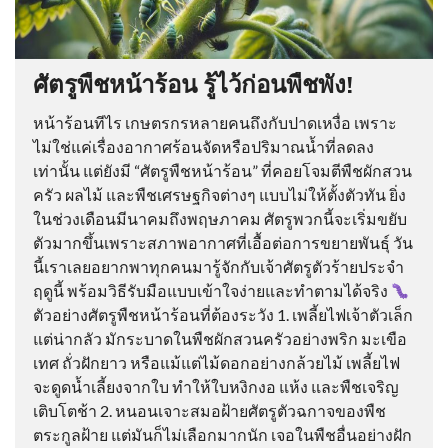
ศัตรูพืชหน้าร้อน รู้ไว้ก่อนพืชพัง!
หน้าร้อนทีไร เกษตรกรหลายคนถึงกับปาดเหงื่อ เพราะ
ไม่ใช่แค่เรื่องอากาศร้อนจัดหรือปริมาณน้ำที่ลดลง
เท่านั้น แต่ยังมี “ศัตรูพืชหน้าร้อน” ที่คอยโจมตีพืชผักสวน
ครัว ผลไม้ และพืชเศรษฐกิจต่างๆ แบบไม่ให้ตั้งตัวทัน ยิ่ง
ในช่วงเดือนมีนาคมถึงพฤษภาคม ศัตรูพวกนี้จะเริ่มขยับ
ตัวมากขึ้นเพราะสภาพอากาศที่เอื้อต่อการขยายพันธุ์ วัน
นี้เราเลยอยากพาทุกคนมารู้จักกับเจ้าศัตรูตัวร้ายประจำ
ฤดูนี้ พร้อมวิธีรับมือแบบเข้าใจง่ายและทำตามได้จริง
ตัวอย่างศัตรูพืชหน้าร้อนที่ต้องระวัง 1. เพลี้ยไฟเจ้าตัวเล็ก
แต่น่ากลัว มักระบาดในพืชผักสวนครัวอย่างพริก มะเขือ
เทศ ถั่วฝักยาว หรือแม้แต่ไม้ดอกอย่างกล้วยไม้ เพลี้ยไฟ
จะดูดน้ำเลี้ยงจากใบ ทำให้ใบหงิกงอ แห้ง และพืชเจริญ
เติบโตช้า 2. หนอนเจาะสมอฝ้ายศัตรูตัวฉกาจของพืช
ตระกูลฝ้าย แต่มันก็ไม่เลือกมากนัก เจอในพืชอื่นอย่างฝัก