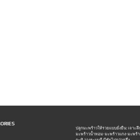
ORIES
ปลูกมะพร้าวให้รวยแบบยั่งยืน: เจาะลึ
มะพร้าวน้ำหอม-มะพร้าวแกง-มะพร้า
กะทิ วางระบบดี มีชัยไปกว่าครึ่ง