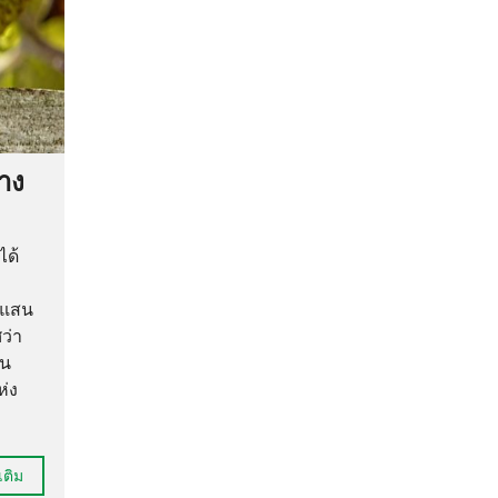
้าง
ได้
นแสน
ว่า
ัน
ห่ง
เติม