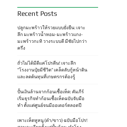
Recent Posts
ปลูกมะพร้าวให้รวยแบบยั่งยืน: เจาะ
ลึก มะพร้าวน้ำหอม-มะพร้าวแกง-
มะพร้าวกะทิ วางระบบดี มีชัยไปกว่า
ครึ่ง
ถั่วไม่ได้มีดีแค่โปรตีน! เจาะลึก
“โรงงานปุ๋ยมีชีวิต” เคล็ดลับกู้หน้าดิน
และลดต้นทุนที่เกษตรกรต้องรู้
ปั้นเงินล้านจากก้อนเชื้อเห็ด: คัมภีร์
เริ่มธุรกิจทำก้อนเชื้อเห็ดฉบับจับมือ
ทำ ตั้งแต่ศูนย์จนมีออเดอร์ตลอดปี
เพาะเห็ดหูหนู (ดำ/ขาว) ฉบับมือโปร!
สอนละเอียดตั้งแต่ปั้นก้อน-ทำโรง