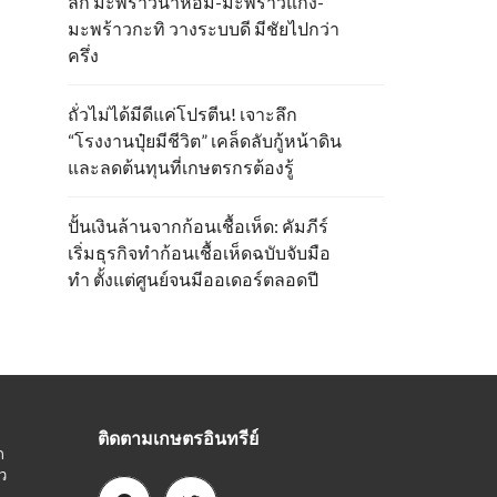
ลึก มะพร้าวน้ำหอม-มะพร้าวแกง-
มะพร้าวกะทิ วางระบบดี มีชัยไปกว่า
ครึ่ง
ถั่วไม่ได้มีดีแค่โปรตีน! เจาะลึก
“โรงงานปุ๋ยมีชีวิต” เคล็ดลับกู้หน้าดิน
และลดต้นทุนที่เกษตรกรต้องรู้
ปั้นเงินล้านจากก้อนเชื้อเห็ด: คัมภีร์
เริ่มธุรกิจทำก้อนเชื้อเห็ดฉบับจับมือ
ทำ ตั้งแต่ศูนย์จนมีออเดอร์ตลอดปี
ติดตามเกษตรอินทรีย์
ก
ว