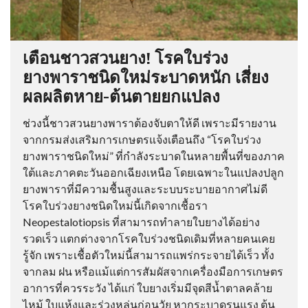
เตือนชาวสวนยาง! โรคใบร่วง
ยางพาราชนิดใหม่ระบาดหนัก เสี่ยง
ผลผลิตหาย-ต้นตายยกแปลง
ช่วงนี้ชาวสวนยางพาราต้องจับตาให้ดี เพราะมีรายงาน
จากกรมส่งเสริมการเกษตรแจ้งเตือนถึง “โรคใบร่วง
ยางพาราชนิดใหม่” ที่กำลังระบาดในหลายพื้นที่ของภาค
ใต้และภาคตะวันออกเฉียงเหนือ โดยเฉพาะในแปลงปลูก
ยางพาราที่มีความชื้นสูงและระบบระบายอากาศไม่ดี
โรคใบร่วงยางชนิดใหม่นี้เกิดจากเชื้อรา
Neopestalotiopsis ที่สามารถทำลายใบยางได้อย่าง
รวดเร็ว แตกต่างจากโรคใบร่วงชนิดเดิมที่หลายคนเคย
รู้จัก เพราะเชื้อตัวใหม่นี้สามารถแพร่กระจายได้เร็ว ทั้ง
จากลม ฝน หรือแม้แต่การสัมผัสจากเครื่องมือการเกษตร
อาการที่ควรระวัง ได้แก่ ใบยางเริ่มมีจุดสีน้ำตาลคล้าย
ไหม้ ใบแห้งและร่วงหล่นก่อนวัย หากระบาดรุนแรง ต้น