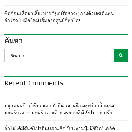
ซื้อก้อนเห็ดมาเลี้ยงขาย “รุ่งหรือร่วง?” กางตัวเลขต้นทุน-
กำไรฉบับมือใหม่ เริ่มจากศูนย์ก็ทำได้!
ค้นหา
Recent Comments
ปลูกมะพร้าวให้รวยแบบยั่งยืน: เจาะลึก มะพร้าวน้ำหอม-
มะพร้าวแกง-มะพร้าวกะทิ วางระบบดี มีชัยไปกว่าครึ่ง
ถั่วไม่ได้มีดีแค่โปรตีน! เจาะลึก “โรงงานปุ๋ยมีชีวิต” เคล็ด