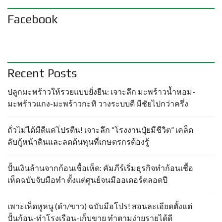
Facebook
Recent Posts
ปลูกมะพร้าวให้รวยแบบยั่งยืน: เจาะลึก มะพร้าวน้ำหอม-
มะพร้าวแกง-มะพร้าวกะทิ วางระบบดี มีชัยไปกว่าครึ่ง
ถั่วไม่ได้มีดีแค่โปรตีน! เจาะลึก “โรงงานปุ๋ยมีชีวิต” เคล็ด
ลับกู้หน้าดินและลดต้นทุนที่เกษตรกรต้องรู้
ปั้นเงินล้านจากก้อนเชื้อเห็ด: คัมภีร์เริ่มธุรกิจทำก้อนเชื้อ
เห็ดฉบับจับมือทำ ตั้งแต่ศูนย์จนมีออเดอร์ตลอดปี
เพาะเห็ดหูหนู (ดำ/ขาว) ฉบับมือโปร! สอนละเอียดตั้งแต่
ปั้นก้อน-ทำโรงเรือน-เก็บขาย ทำตามง่ายรายได้ดี