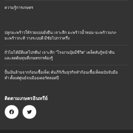
ความรู้การเกษตร
ปลูกมะพร้าวให้รวยแบบยั่งยืน: เจาะลึก มะพร้าวน้ำหอม-มะพร้าวแกง-
มะพร้าวกะทิ วางระบบดี มีชัยไปกว่าครึ่ง
ถั่วไม่ได้มีดีแค่โปรตีน! เจาะลึก “โรงงานปุ๋ยมีชีวิต” เคล็ดลับกู้หน้าดิน
และลดต้นทุนที่เกษตรกรต้องรู้
ปั้นเงินล้านจากก้อนเชื้อเห็ด: คัมภีร์เริ่มธุรกิจทำก้อนเชื้อเห็ดฉบับจับมือ
ทำ ตั้งแต่ศูนย์จนมีออเดอร์ตลอดปี
ติดตามเกษตรอินทรีย์