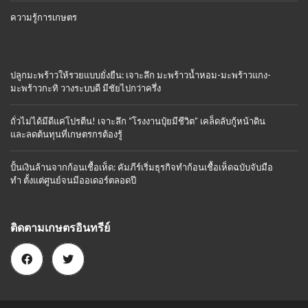
ความรู้การเกษตร
ปลูกมะพร้าวให้รวยแบบยั่งยืน: เจาะลึก มะพร้าวน้ำหอม-มะพร้าวแกง-
มะพร้าวกะทิ วางระบบดี มีชัยไปกว่าครึ่ง
ถั่วไม่ได้มีดีแค่โปรตีน! เจาะลึก “โรงงานปุ๋ยมีชีวิต” เคล็ดลับกู้หน้าดิน
และลดต้นทุนที่เกษตรกรต้องรู้
ปั้นเงินล้านจากก้อนเชื้อเห็ด: คัมภีร์เริ่มธุรกิจทำก้อนเชื้อเห็ดฉบับจับมือ
ทำ ตั้งแต่ศูนย์จนมีออเดอร์ตลอดปี
ติดตามเกษตรอินทรีย์