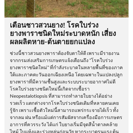
เตือนชาวสวนยาง! โรคใบร่วง
ยางพาราชนิดใหม่ระบาดหนัก เสี่ยง
ผลผลิตหาย-ต้นตายยกแปลง
ช่วงนี้ชาวสวนยางพาราต้องจับตาให้ดี เพราะมีรายงาน
จากกรมส่งเสริมการเกษตรแจ้งเตือนถึง “โรคใบร่วง
ยางพาราชนิดใหม่” ที่กำลังระบาดในหลายพื้นที่ของภาค
ใต้และภาคตะวันออกเฉียงเหนือ โดยเฉพาะในแปลงปลูก
ยางพาราที่มีความชื้นสูงและระบบระบายอากาศไม่ดี
โรคใบร่วงยางชนิดใหม่นี้เกิดจากเชื้อรา
Neopestalotiopsis ที่สามารถทำลายใบยางได้อย่าง
รวดเร็ว แตกต่างจากโรคใบร่วงชนิดเดิมที่หลายคนเคย
รู้จัก เพราะเชื้อตัวใหม่นี้สามารถแพร่กระจายได้เร็ว ทั้ง
จากลม ฝน หรือแม้แต่การสัมผัสจากเครื่องมือการเกษตร
อาการที่ควรระวัง ได้แก่ ใบยางเริ่มมีจุดสีน้ำตาลคล้าย
ไหม้ ใบแห้งและร่วงหล่นก่อนวัย หากระบาดรุนแรง ต้น