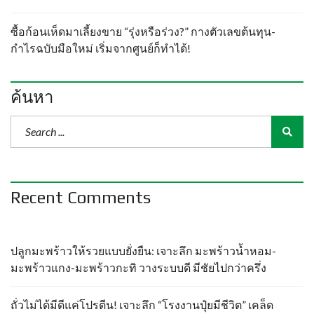
ซื้อก้อนเห็ดมาเลี้ยงขาย “รุ่งหรือร่วง?” กางตัวเลขต้นทุน-
กำไรฉบับมือใหม่ เริ่มจากศูนย์ก็ทำได้!
ค้นหา
Recent Comments
ปลูกมะพร้าวให้รวยแบบยั่งยืน: เจาะลึก มะพร้าวน้ำหอม-
มะพร้าวแกง-มะพร้าวกะทิ วางระบบดี มีชัยไปกว่าครึ่ง
ถั่วไม่ได้มีดีแค่โปรตีน! เจาะลึก “โรงงานปุ๋ยมีชีวิต” เคล็ด