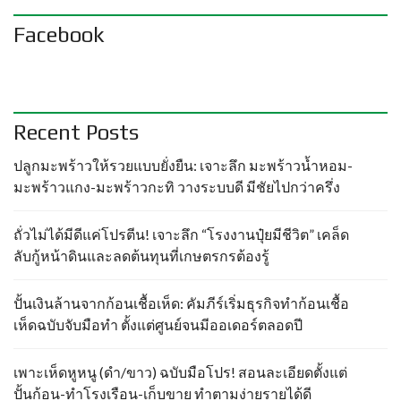
Facebook
Recent Posts
ปลูกมะพร้าวให้รวยแบบยั่งยืน: เจาะลึก มะพร้าวน้ำหอม-
มะพร้าวแกง-มะพร้าวกะทิ วางระบบดี มีชัยไปกว่าครึ่ง
ถั่วไม่ได้มีดีแค่โปรตีน! เจาะลึก “โรงงานปุ๋ยมีชีวิต” เคล็ด
ลับกู้หน้าดินและลดต้นทุนที่เกษตรกรต้องรู้
ปั้นเงินล้านจากก้อนเชื้อเห็ด: คัมภีร์เริ่มธุรกิจทำก้อนเชื้อ
เห็ดฉบับจับมือทำ ตั้งแต่ศูนย์จนมีออเดอร์ตลอดปี
เพาะเห็ดหูหนู (ดำ/ขาว) ฉบับมือโปร! สอนละเอียดตั้งแต่
ปั้นก้อน-ทำโรงเรือน-เก็บขาย ทำตามง่ายรายได้ดี