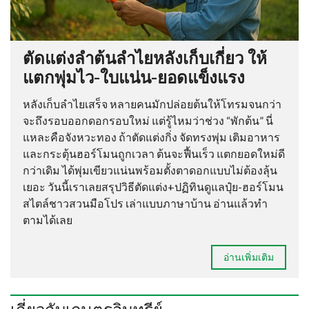
ตัดแต่งลำต้นลำไยหลังเก็บเกี่ยว ให้
แตกพุ่มไว-ใบแน่น-ยอดแข็งแรง
หลังเก็บลำไยเสร็จ หลายคนมักปล่อยต้นให้โทรมจนกว่า
จะถึงรอบออกดอกรอบใหม่ แต่รู้ไหมว่าช่วง “พักต้น” นี่
แหละคือจังหวะทอง ถ้าตัดแต่งกิ่ง จัดทรงพุ่ม เติมอาหาร
และกระตุ้นฮอร์โมนถูกเวลา ต้นจะฟื้นเร็ว แตกยอดใหม่ดี
กว่าเดิม ได้พุ่มเขียวแน่นพร้อมตั้งตาดอกแบบไม่ต้องลุ้น
เยอะ วันนี้เราเลยสรุปวิธีตัดแต่ง+ปฏิทินดูแลปุ๋ย-ฮอร์โมน
สไตล์ชาวสวนมือโปร เล่าแบบภาษาบ้าน อ่านแล้วทำ
ตามได้เลย
อ่านเพิ่มเติม