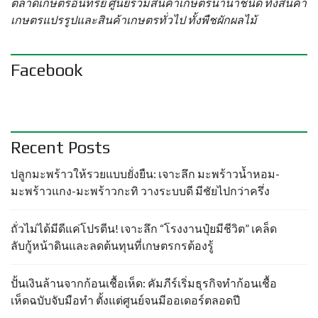
ตลาดเกษตรอินทรีย์ ศูนย์รวมสินค้าเกษตรนานาชนิด ทั้งสินค้า
เกษตรแปรรูปและสินค้าเกษตรทั่วไป ทั้งพืชผักผลไม้
Facebook
Recent Posts
ปลูกมะพร้าวให้รวยแบบยั่งยืน: เจาะลึก มะพร้าวน้ำหอม-
มะพร้าวแกง-มะพร้าวกะทิ วางระบบดี มีชัยไปกว่าครึ่ง
ถั่วไม่ได้มีดีแค่โปรตีน! เจาะลึก “โรงงานปุ๋ยมีชีวิต” เคล็ด
ลับกู้หน้าดินและลดต้นทุนที่เกษตรกรต้องรู้
ปั้นเงินล้านจากก้อนเชื้อเห็ด: คัมภีร์เริ่มธุรกิจทำก้อนเชื้อ
เห็ดฉบับจับมือทำ ตั้งแต่ศูนย์จนมีออเดอร์ตลอดปี