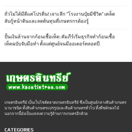
ถั่วไม่ได้มีดีแค่โปรตีน! เจาะลึก “โรงงานปุ๋ยมีชีวิต” เคล็ด
ลับกู้หน้าดินและลดต้นทุนที่เกษตรกรต้องรู้
ปั้นเงินล้านจากก้อนเชื้อเห็ด: คัมภีร์เริ่มธุรกิจทำก้อนเชื้อ
เห็ดฉบับจับมือทำ ตั้งแต่ศูนย์จนมีออเดอร์ตลอดปี
เกษตรอินทรีย์ เป็นเว็บไซต์ตลาดเกษตรอินทรีย์ ซึ่งเป็นศูนย์กลางสินค้าเกษตร
นานาชนิด ทั้งสินค้าเกษตรแปรรูปและสินค้าเกษตรทั่วไป ทั้งพืชผักผลไม้
นอกจากนี้ยังเป็นแหล่งความรู้ด้านการเกษตรอีกด้วย
CATEGORIES