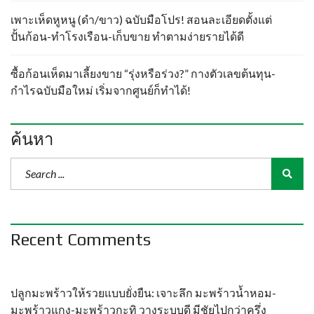
เพาะเห็ดหูหนู (ดำ/ขาว) ฉบับมือโปร! สอนละเอียดตั้งแต่
ปั้นก้อน-ทำโรงเรือน-เก็บขาย ทำตามง่ายรายได้ดี
ซื้อก้อนเห็ดมาเลี้ยงขาย “รุ่งหรือร่วง?” กางตัวเลขต้นทุน-
กำไรฉบับมือใหม่ เริ่มจากศูนย์ก็ทำได้!
ค้นหา
Recent Comments
ปลูกมะพร้าวให้รวยแบบยั่งยืน: เจาะลึก มะพร้าวน้ำหอม-
มะพร้าวแกง-มะพร้าวกะทิ วางระบบดี มีชัยไปกว่าครึ่ง