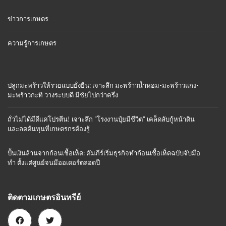
ข่าวการเกษตร
ความรู้การเกษตร
ปลูกมะพร้าวให้รวยแบบยั่งยืน: เจาะลึก มะพร้าวน้ำหอม-มะพร้าวแกง-
มะพร้าวกะทิ วางระบบดี มีชัยไปกว่าครึ่ง
ถั่วไม่ได้มีดีแค่โปรตีน! เจาะลึก “โรงงานปุ๋ยมีชีวิต” เคล็ดลับกู้หน้าดิน
และลดต้นทุนที่เกษตรกรต้องรู้
ปั้นเงินล้านจากก้อนเชื้อเห็ด: คัมภีร์เริ่มธุรกิจทำก้อนเชื้อเห็ดฉบับจับมือ
ทำ ตั้งแต่ศูนย์จนมีออเดอร์ตลอดปี
ติดตามเกษตรอินทรีย์