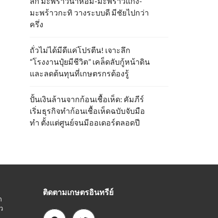
ลึก มะพร้าวน้ำหอม-มะพร้าวแกง-
มะพร้าวกะทิ วางระบบดี มีชัยไปกว่า
ครึ่ง
ถั่วไม่ได้มีดีแค่โปรตีน! เจาะลึก
“โรงงานปุ๋ยมีชีวิต” เคล็ดลับกู้หน้าดิน
และลดต้นทุนที่เกษตรกรต้องรู้
ปั้นเงินล้านจากก้อนเชื้อเห็ด: คัมภีร์
เริ่มธุรกิจทำก้อนเชื้อเห็ดฉบับจับมือ
ทำ ตั้งแต่ศูนย์จนมีออเดอร์ตลอดปี
ติดตามเกษตรอินทรีย์
ก
ว