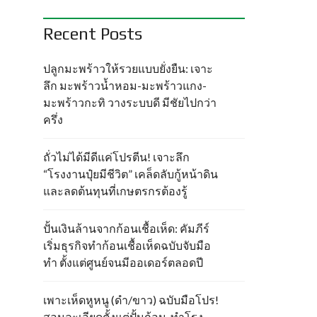
Recent Posts
ปลูกมะพร้าวให้รวยแบบยั่งยืน: เจาะ
ลึก มะพร้าวน้ำหอม-มะพร้าวแกง-
มะพร้าวกะทิ วางระบบดี มีชัยไปกว่า
ครึ่ง
ถั่วไม่ได้มีดีแค่โปรตีน! เจาะลึก
“โรงงานปุ๋ยมีชีวิต” เคล็ดลับกู้หน้าดิน
และลดต้นทุนที่เกษตรกรต้องรู้
ปั้นเงินล้านจากก้อนเชื้อเห็ด: คัมภีร์
เริ่มธุรกิจทำก้อนเชื้อเห็ดฉบับจับมือ
ทำ ตั้งแต่ศูนย์จนมีออเดอร์ตลอดปี
เพาะเห็ดหูหนู (ดำ/ขาว) ฉบับมือโปร!
สอนละเอียดตั้งแต่ปั้นก้อน-ทำโรง