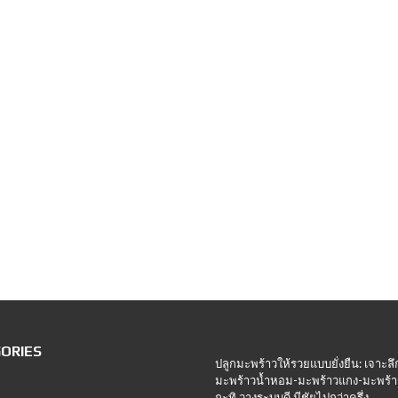
ORIES
ปลูกมะพร้าวให้รวยแบบยั่งยืน: เจาะลึ
มะพร้าวน้ำหอม-มะพร้าวแกง-มะพร้า
กะทิ วางระบบดี มีชัยไปกว่าครึ่ง