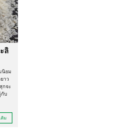
ะลิ
ามนิยม
วยาว
สุกจะ
่กับ
เติม