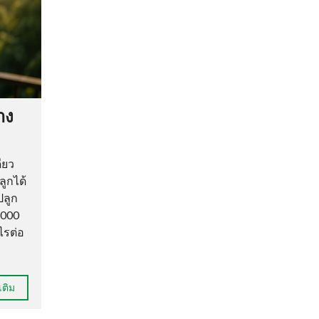
าง
ียว
ลูกได้
ปลูก
,000
ไรต่อ
เติม