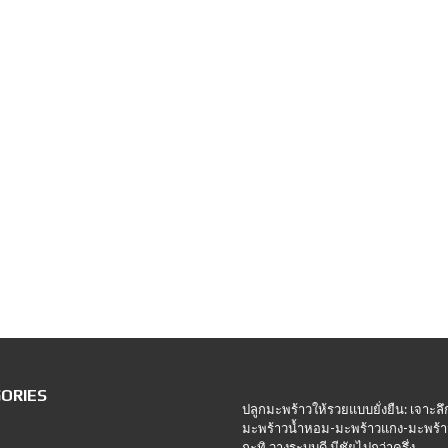
ORIES
ปลูกมะพร้าวให้รวยแบบยั่งยืน: เจาะลึ
มะพร้าวน้ำหอม-มะพร้าวแกง-มะพร้า
กะทิ วางระบบดี มีชัยไปกว่าครึ่ง