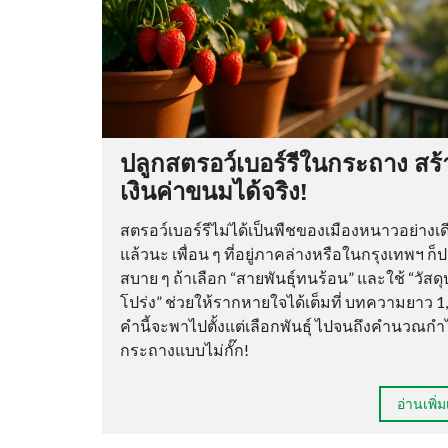
ปลูกสตรอว์เบอร์รีในกระถาง สร้
เงินค่าขนมได้จริง!
สตรอว์เบอร์รีไม่ได้เป็นพืชของเมืองหนาวอย่างเด
แล้วนะ เพื่อน ๆ ที่อยู่ภาคล่างหรือในกรุงเทพฯ ก็ป
สบาย ๆ ถ้าเลือก “สายพันธุ์ทนร้อน” และใช้ “วัสดุ
โปร่ง” ช่วยให้รากหายใจได้เต็มที่ บทความยาว 1
คำนี้จะพาไปตั้งแต่เลือกพันธุ์ ไปจนถึงคำนวณกำ
กระถางแบบไม่กั๊ก!
อ่านเพิ่ม