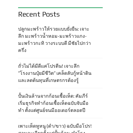
Recent Posts
ปลูกมะพร้าวให้รวยแบบยั่งยืน: เจาะ
ลึก มะพร้าวน้ำหอม-มะพร้าวแกง-
มะพร้าวกะทิ วางระบบดี มีชัยไปกว่า
ครึ่ง
ถั่วไม่ได้มีดีแค่โปรตีน! เจาะลึก
“โรงงานปุ๋ยมีชีวิต” เคล็ดลับกู้หน้าดิน
และลดต้นทุนที่เกษตรกรต้องรู้
ปั้นเงินล้านจากก้อนเชื้อเห็ด: คัมภีร์
เริ่มธุรกิจทำก้อนเชื้อเห็ดฉบับจับมือ
ทำ ตั้งแต่ศูนย์จนมีออเดอร์ตลอดปี
เพาะเห็ดหูหนู (ดำ/ขาว) ฉบับมือโปร!
สอนละเอียดตั้งแต่ปั้นก้อน-ทำโรง