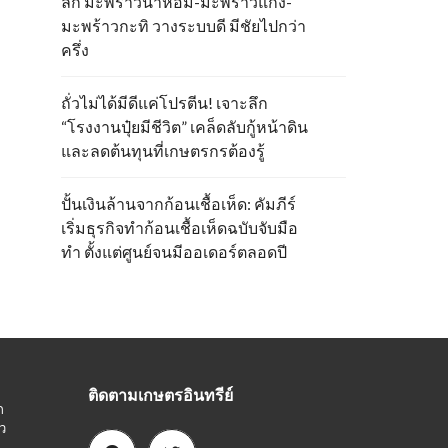
ลึก มะพร้าวน้ำหอม-มะพร้าวแกง-
มะพร้าวกะทิ วางระบบดี มีชัยไปกว่า
ครึ่ง
ถั่วไม่ได้มีดีแค่โปรตีน! เจาะลึก
“โรงงานปุ๋ยมีชีวิต” เคล็ดลับกู้หน้าดิน
และลดต้นทุนที่เกษตรกรต้องรู้
ปั้นเงินล้านจากก้อนเชื้อเห็ด: คัมภีร์
เริ่มธุรกิจทำก้อนเชื้อเห็ดฉบับจับมือ
ทำ ตั้งแต่ศูนย์จนมีออเดอร์ตลอดปี
ติดตามเกษตรอินทรีย์
ก
ว